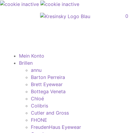
0
Mein Konto
Brillen
annu
Barton Perreira
Brett Eyewear
Bottega Veneta
Chloé
Colibris
Cutler and Gross
FHONE
FreudenHaus Eyewear