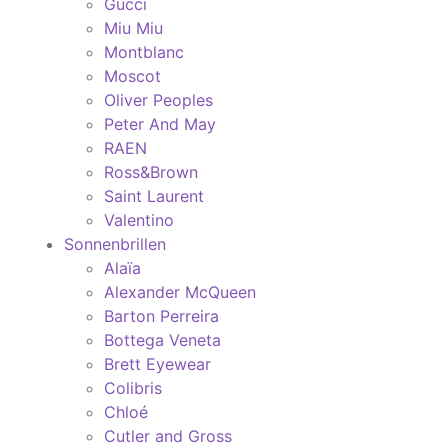
Gucci
Miu Miu
Montblanc
Moscot
Oliver Peoples
Peter And May
RAEN
Ross&Brown
Saint Laurent
Valentino
Sonnenbrillen
Alaïa
Alexander McQueen
Barton Perreira
Bottega Veneta
Brett Eyewear
Colibris
Chloé
Cutler and Gross