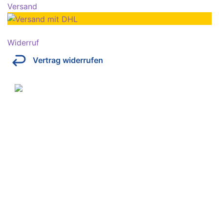
Versand
Widerruf
Vertrag widerrufen
Über Kresinsky
Seit 1832 ist es unser Ziel, mit perfekt angepassten
Brillen, Sonnenbrillen, Kontaktlinsen und Hörgeräten
Ihren Alltag noch lebenswerter zu machen.
Store
Domstraße 15
97070 Würzburg
Deutschland