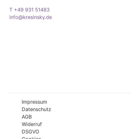
Kontakt
T +49 931 51483
info@kresinsky.de
Öffnungszeiten
Mo-Fr 09:00-18:00 Uhr
Sa 10:00-18:00 Uhr
Wir bitten Sie am besten einen Termin
(Service/Online Termin) zu vereinbaren, um
Wartesituationen zu minimieren bzw. zu
vermeiden.
Impressum
Datenschutz
AGB
Widerruf
DSGVO