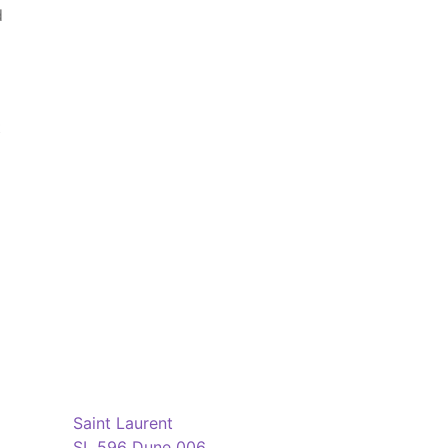
d
Nach
t
Aktualität
sortiert
Saint Laurent
SL 596 Dune 006