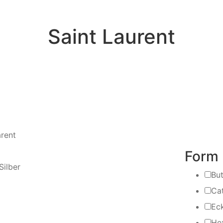
Saint Laurent
rent
Form
ilber
But
Ca
Ec
He