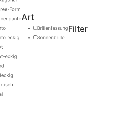
rree-Form
Art
onenpanto
Filter
nto
Brillenfassung
nto eckig
Sonnenbrille
ot
ot-eckig
nd
leckig
iptisch
al