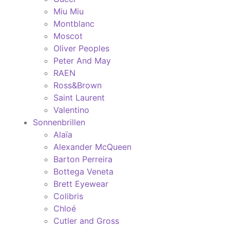
Miu Miu
Montblanc
Moscot
Oliver Peoples
Peter And May
RAEN
Ross&Brown
Saint Laurent
Valentino
Sonnenbrillen
Alaïa
Alexander McQueen
Barton Perreira
Bottega Veneta
Brett Eyewear
Colibris
Chloé
Cutler and Gross