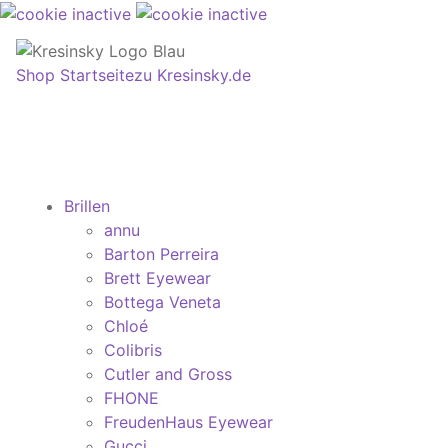
Shop Startseite
zu Kresinsky.de
Brillen
annu
Barton Perreira
Brett Eyewear
Bottega Veneta
Chloé
Colibris
Cutler and Gross
FHONE
FreudenHaus Eyewear
Gucci