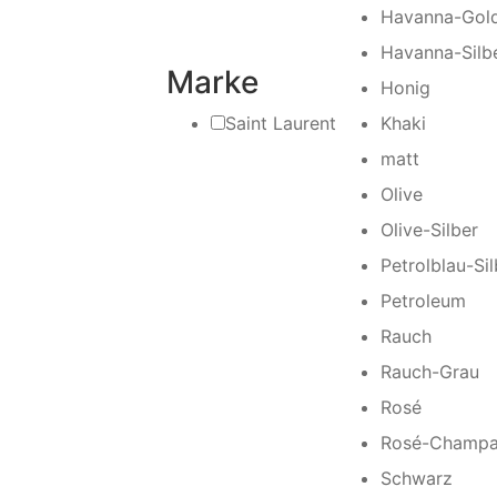
Havanna-Gol
Havanna-Silb
Marke
Honig
Saint Laurent
Khaki
matt
Olive
Olive-Silber
Petrolblau-Sil
Petroleum
Rauch
Rauch-Grau
Rosé
Rosé-Champa
Schwarz