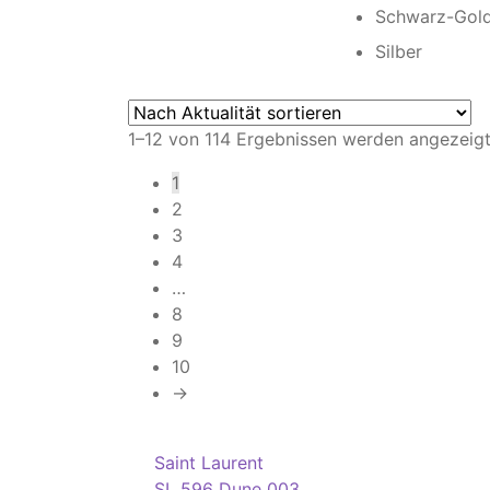
Schwarz-Gol
Silber
1–12 von 114 Ergebnissen werden angezeig
1
2
3
4
…
8
9
10
→
Saint Laurent
SL 596 Dune 003