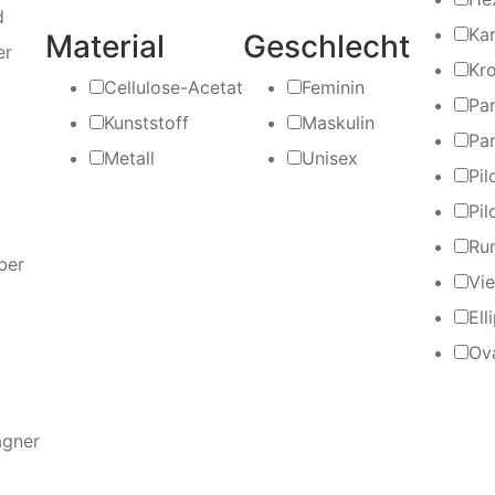
d
Ka
Material
Geschlecht
er
Kr
Cellulose-Acetat
Feminin
Pa
Kunststoff
Maskulin
Pa
Metall
Unisex
Pil
Pil
Ru
ber
Vie
Ell
Ov
gner