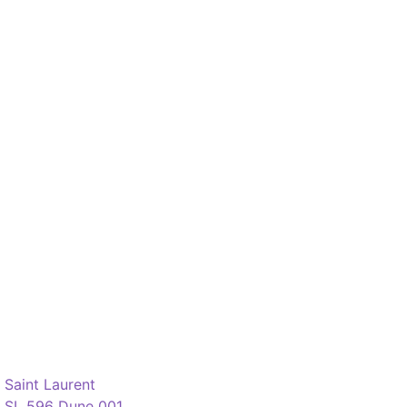
Saint Laurent
SL 596 Dune 001