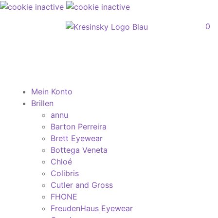
0
Mein Konto
Brillen
annu
Barton Perreira
Brett Eyewear
Bottega Veneta
Chloé
Colibris
Cutler and Gross
FHONE
FreudenHaus Eyewear