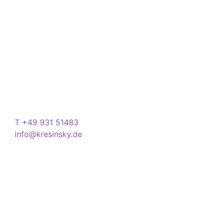
Seit 1832 ist es unser Ziel, mit perfekt angepassten
Brillen, Sonnenbrillen, Kontaktlinsen und Hörgeräten
Ihren Alltag noch lebenswerter zu machen.
Store
Domstraße 15
97070 Würzburg
Deutschland
Kontakt
T +49 931 51483
info@kresinsky.de
Öffnungszeiten
Mo-Fr 09:00-18:00 Uhr
Sa 10:00-18:00 Uhr
Wir bitten Sie am besten einen Termin
(Service/Online Termin) zu vereinbaren, um
Wartesituationen zu minimieren bzw. zu