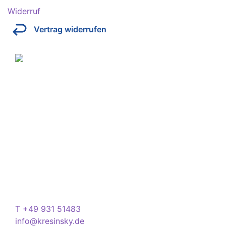
Widerruf
Vertrag widerrufen
Über Kresinsky
Seit 1832 ist es unser Ziel, mit perfekt angepassten
Brillen, Sonnenbrillen, Kontaktlinsen und Hörgeräten
Ihren Alltag noch lebenswerter zu machen.
Store
Domstraße 15
97070 Würzburg
Deutschland
Kontakt
T +49 931 51483
info@kresinsky.de