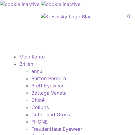
0
Mein Konto
Brillen
annu
Barton Perreira
Brett Eyewear
Bottega Veneta
Chloé
Colibris
Cutler and Gross
FHONE
FreudenHaus Eyewear