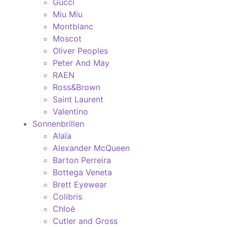
Gucci
Miu Miu
Montblanc
Moscot
Oliver Peoples
Peter And May
RAEN
Ross&Brown
Saint Laurent
Valentino
Sonnenbrillen
Alaïa
Alexander McQueen
Barton Perreira
Bottega Veneta
Brett Eyewear
Colibris
Chloé
Cutler and Gross