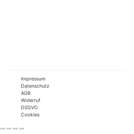
Öffnungszeiten
Mo-Fr 09:00-18:00 Uhr
Sa 10:00-18:00 Uhr
Wir bitten Sie am besten einen Termin
(Service/Online Termin) zu vereinbaren, um
Wartesituationen zu minimieren bzw. zu
vermeiden.
Impressum
Datenschutz
AGB
Widerruf
DSGVO
Cookies