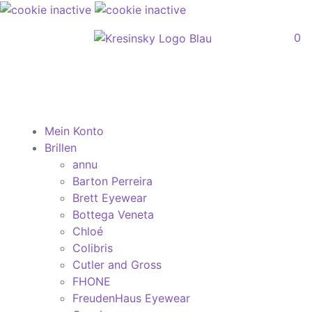
0
Mein Konto
Brillen
annu
Barton Perreira
Brett Eyewear
Bottega Veneta
Chloé
Colibris
Cutler and Gross
FHONE
FreudenHaus Eyewear