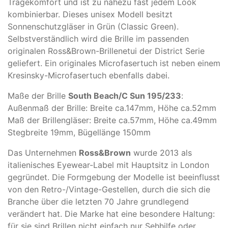
Tragekomfort und ist zu nahezu fast jedem Look
kombinierbar. Dieses unisex Modell besitzt
Sonnenschutzgläser in Grün (Classic Green).
Selbstverständlich wird die Brille im passenden
originalen Ross&Brown-Brillenetui der District Serie
geliefert. Ein originales Microfasertuch ist neben einem
Kresinsky-Microfasertuch ebenfalls dabei.
Maße der Brille
South Beach/C Sun 195/233
:
Außenmaß der Brille: Breite ca.147mm, Höhe ca.52mm
Maß der Brillengläser: Breite ca.57mm, Höhe ca.49mm
Stegbreite 19mm, Bügellänge 150mm
Das Unternehmen
Ross&Brown
wurde 2013 als
italienisches Eyewear-Label mit Hauptsitz in London
gegründet. Die Formgebung der Modelle ist beeinflusst
von den Retro-/Vintage-Gestellen, durch die sich die
Branche über die letzten 70 Jahre grundlegend
verändert hat. Die Marke hat eine besondere Haltung:
für sie sind Brillen nicht einfach nur Sehhilfe oder