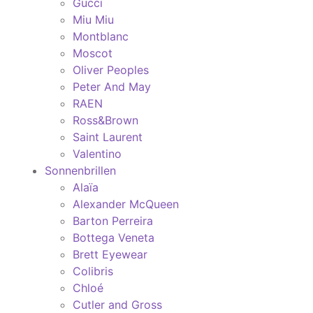
Gucci
Miu Miu
Montblanc
Moscot
Oliver Peoples
Peter And May
RAEN
Ross&Brown
Saint Laurent
Valentino
Sonnenbrillen
Alaïa
Alexander McQueen
Barton Perreira
Bottega Veneta
Brett Eyewear
Colibris
Chloé
Cutler and Gross