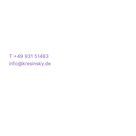
Store
Domstraße 15
97070 Würzburg
Deutschland
Kontakt
T +49 931 51483
info@kresinsky.de
Öffnungszeiten
Mo-Fr 09:00-18:00 Uhr
Sa 10:00-18:00 Uhr
Wir bitten Sie am besten einen Termin
(Service/Online Termin) zu vereinbaren, um
Wartesituationen zu minimieren bzw. zu
vermeiden.