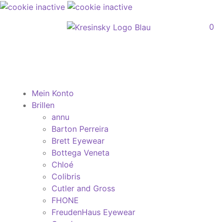
0
Mein Konto
Brillen
annu
Barton Perreira
Brett Eyewear
Bottega Veneta
Chloé
Colibris
Cutler and Gross
FHONE
FreudenHaus Eyewear