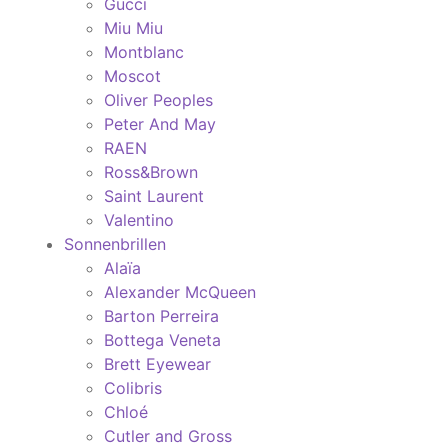
Gucci
Miu Miu
Montblanc
Moscot
Oliver Peoples
Peter And May
RAEN
Ross&Brown
Saint Laurent
Valentino
Sonnenbrillen
Alaïa
Alexander McQueen
Barton Perreira
Bottega Veneta
Brett Eyewear
Colibris
Chloé
Cutler and Gross