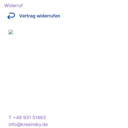
Widerruf
Vertrag widerrufen
Über Kresinsky
Seit 1832 ist es unser Ziel, mit perfekt angepassten
Brillen, Sonnenbrillen, Kontaktlinsen und Hörgeräten
Ihren Alltag noch lebenswerter zu machen.
Store
Domstraße 15
97070 Würzburg
Deutschland
Kontakt
T +49 931 51483
info@kresinsky.de