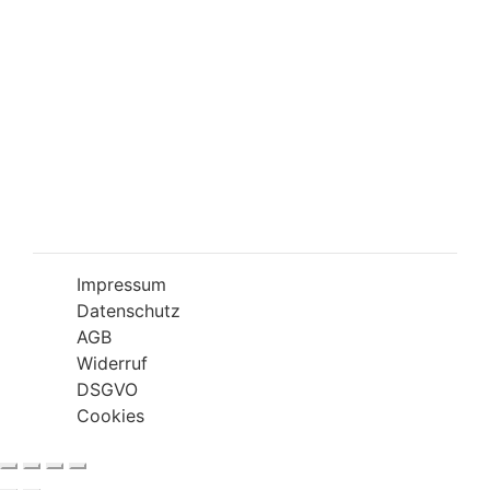
Öffnungszeiten
Mo-Fr 09:00-18:00 Uhr
Sa 10:00-18:00 Uhr
Wir bitten Sie am besten einen Termin
(Service/Online Termin) zu vereinbaren, um
Wartesituationen zu minimieren bzw. zu
vermeiden.
Impressum
Datenschutz
AGB
Widerruf
DSGVO
Cookies