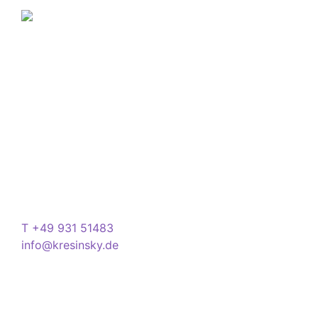
Über Kresinsky
Seit 1832 ist es unser Ziel, mit perfekt angepassten
Brillen, Sonnenbrillen, Kontaktlinsen und Hörgeräten
Ihren Alltag noch lebenswerter zu machen.
Store
Domstraße 15
97070 Würzburg
Deutschland
Kontakt
T +49 931 51483
info@kresinsky.de
Öffnungszeiten
Mo-Fr 09:00-18:00 Uhr
Sa 10:00-18:00 Uhr