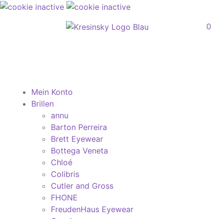
0
Mein Konto
Brillen
annu
Barton Perreira
Brett Eyewear
Bottega Veneta
Chloé
Colibris
Cutler and Gross
FHONE
FreudenHaus Eyewear