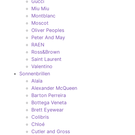
Gucci
Miu Miu
Montblanc
Moscot
Oliver Peoples
Peter And May
RAEN
Ross&Brown
Saint Laurent
Valentino
Sonnenbrillen
Alaïa
Alexander McQueen
Barton Perreira
Bottega Veneta
Brett Eyewear
Colibris
Chloé
Cutler and Gross