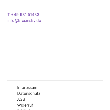
Kontakt
T +49 931 51483
info@kresinsky.de
Öffnungszeiten
Mo-Fr 09:00-18:00 Uhr
Sa 10:00-18:00 Uhr
Wir bitten Sie am besten einen Termin
(Service/Online Termin) zu vereinbaren, um
Wartesituationen zu minimieren bzw. zu
vermeiden.
Impressum
Datenschutz
AGB
Widerruf