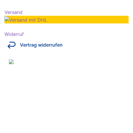
Versand
Widerruf
Vertrag widerrufen
Über Kresinsky
Seit 1832 ist es unser Ziel, mit perfekt angepassten
Brillen, Sonnenbrillen, Kontaktlinsen und Hörgeräten
Ihren Alltag noch lebenswerter zu machen.
Store
Domstraße 15
97070 Würzburg
Deutschland