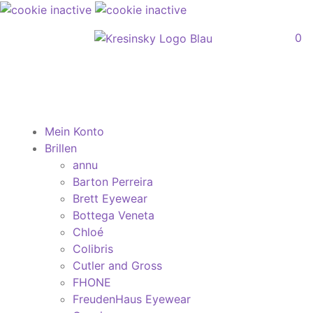
0
Mein Konto
Brillen
annu
Barton Perreira
Brett Eyewear
Bottega Veneta
Chloé
Colibris
Cutler and Gross
FHONE
FreudenHaus Eyewear