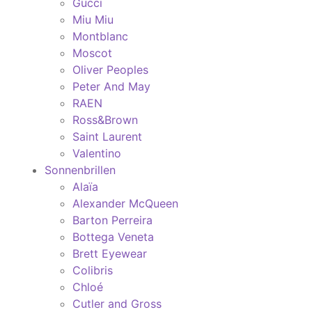
Gucci
Miu Miu
Montblanc
Moscot
Oliver Peoples
Peter And May
RAEN
Ross&Brown
Saint Laurent
Valentino
Sonnenbrillen
Alaïa
Alexander McQueen
Barton Perreira
Bottega Veneta
Brett Eyewear
Colibris
Chloé
Cutler and Gross