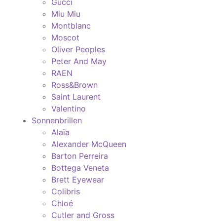
Gucci
Miu Miu
Montblanc
Moscot
Oliver Peoples
Peter And May
RAEN
Ross&Brown
Saint Laurent
Valentino
Sonnenbrillen
Alaïa
Alexander McQueen
Barton Perreira
Bottega Veneta
Brett Eyewear
Colibris
Chloé
Cutler and Gross