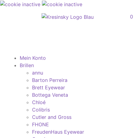
0
Mein Konto
Brillen
annu
Barton Perreira
Brett Eyewear
Bottega Veneta
Chloé
Colibris
Cutler and Gross
FHONE
FreudenHaus Eyewear