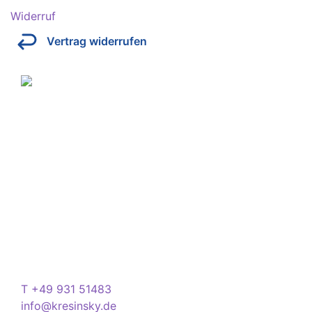
Widerruf
Vertrag widerrufen
Über Kresinsky
Seit 1832 ist es unser Ziel, mit perfekt angepassten
Brillen, Sonnenbrillen, Kontaktlinsen und Hörgeräten
Ihren Alltag noch lebenswerter zu machen.
Store
Domstraße 15
97070 Würzburg
Deutschland
Kontakt
T +49 931 51483
info@kresinsky.de