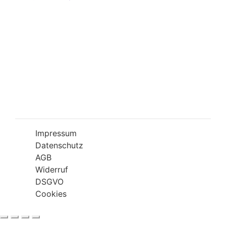
Öffnungszeiten
Mo-Fr 09:00-18:00 Uhr
Sa 10:00-18:00 Uhr
Wir bitten Sie am besten einen Termin
(Service/Online Termin) zu vereinbaren, um
Wartesituationen zu minimieren bzw. zu
vermeiden.
Impressum
Datenschutz
AGB
Widerruf
DSGVO
Cookies