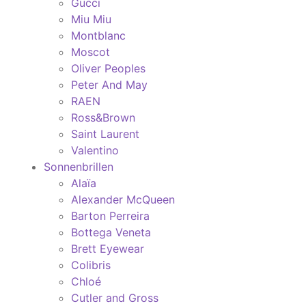
Gucci
Miu Miu
Montblanc
Moscot
Oliver Peoples
Peter And May
RAEN
Ross&Brown
Saint Laurent
Valentino
Sonnenbrillen
Alaïa
Alexander McQueen
Barton Perreira
Bottega Veneta
Brett Eyewear
Colibris
Chloé
Cutler and Gross