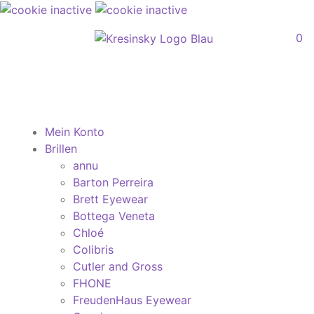
0
Mein Konto
Brillen
annu
Barton Perreira
Brett Eyewear
Bottega Veneta
Chloé
Colibris
Cutler and Gross
FHONE
FreudenHaus Eyewear