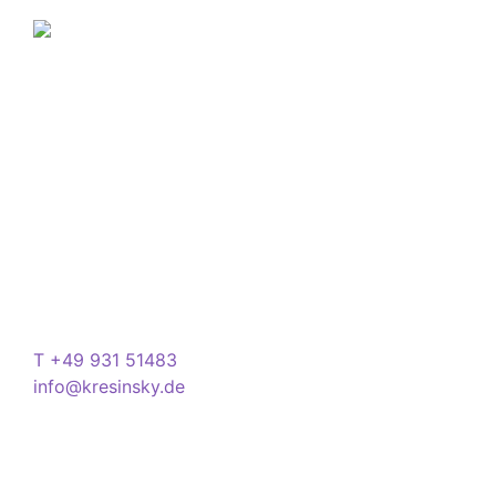
Über Kresinsky
Seit 1832 ist es unser Ziel, mit perfekt angepassten
Brillen, Sonnenbrillen, Kontaktlinsen und Hörgeräten
Ihren Alltag noch lebenswerter zu machen.
Store
Domstraße 15
97070 Würzburg
Deutschland
Kontakt
T +49 931 51483
info@kresinsky.de
Öffnungszeiten
Mo-Fr 09:00-18:00 Uhr
Sa 10:00-18:00 Uhr