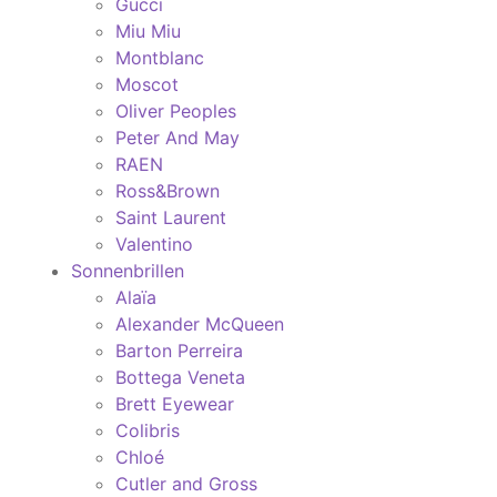
Gucci
Miu Miu
Montblanc
Moscot
Oliver Peoples
Peter And May
RAEN
Ross&Brown
Saint Laurent
Valentino
Sonnenbrillen
Alaïa
Alexander McQueen
Barton Perreira
Bottega Veneta
Brett Eyewear
Colibris
Chloé
Cutler and Gross