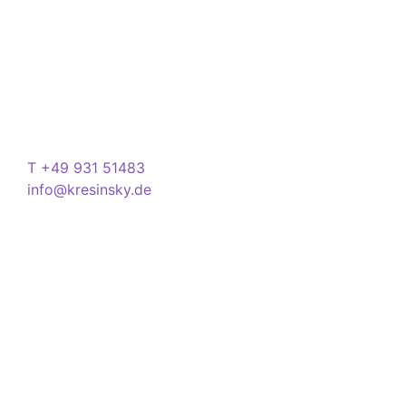
Store
Domstraße 15
97070 Würzburg
Deutschland
Kontakt
T +49 931 51483
info@kresinsky.de
Öffnungszeiten
Mo-Fr 09:00-18:00 Uhr
Sa 10:00-18:00 Uhr
Wir bitten Sie am besten einen Termin
(Service/Online Termin) zu vereinbaren, um
Wartesituationen zu minimieren bzw. zu
vermeiden.