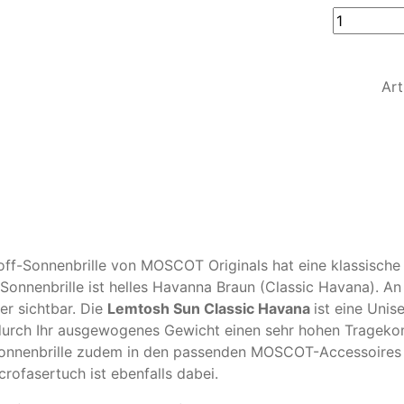
Lemtosh
Sun
Classic
Ar
Havana
Menge
off-Sonnenbrille von MOSCOT Originals hat eine klassische
 Sonnenbrille ist helles Havanna Braun (Classic Havana). An
er sichtbar. Die
Lemtosh Sun Classic Havana
ist eine Unis
 durch Ihr ausgewogenes Gewicht einen sehr hohen Tragekom
 Sonnenbrille zudem in den passenden MOSCOT-Accessoires –
crofasertuch ist ebenfalls dabei.