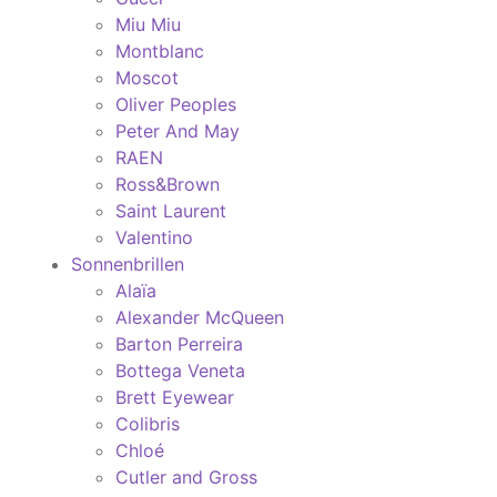
Miu Miu
Montblanc
Moscot
Oliver Peoples
Peter And May
RAEN
Ross&Brown
Saint Laurent
Valentino
Sonnenbrillen
Alaïa
Alexander McQueen
Barton Perreira
Bottega Veneta
Brett Eyewear
Colibris
Chloé
Cutler and Gross