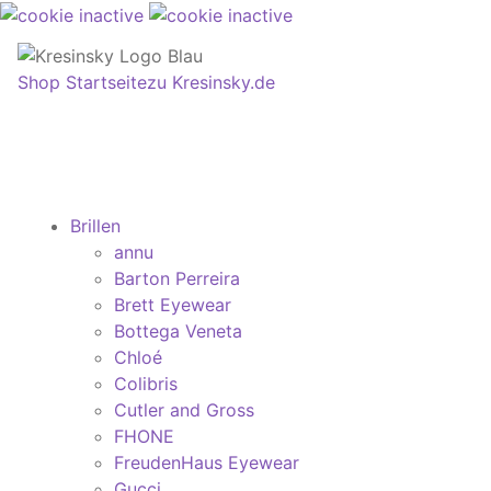
Shop Startseite
zu Kresinsky.de
Brillen
annu
Barton Perreira
Brett Eyewear
Bottega Veneta
Chloé
Colibris
Cutler and Gross
FHONE
FreudenHaus Eyewear
Gucci