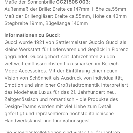
Maße der Sonnenbrille
GG2150S 003
:
Außenmaß der Brille: Breite ca.147mm, Höhe ca.55mm
Maß der Brillengläser: Breite ca.55mm, Höhe ca.43mm
Stegbreite 19mm, Bügellänge 140mm
Informationen zu Gucci:
Gucci wurde 1921 von Sattlermeister Guccio Gucci als
kleine Werkstatt für Lederwaren und Gepäck in Florenz
gegründet. Gucci gehört seit Jahrzehnten zu den
weltweit einflussreichsten Luxusmarken im Bereich
Mode Accessoires. Mit der Einführung einer neuen
Vision von Schönheit als Ausdruck von Individualität,
Emotion und sinnlicher Großstadtromantik interpretiert
das Modehaus Luxus für das 21. Jahrhundert neu.
Zeitgenössisch und romantisch – die Produkte des
Design-Teams werden mit viel Liebe zum Detail
gefertigt und repräsentieren höchste italienische
Handwerkskunst und Innovationsgeist.
Die Eyewear Kollektionen sind vielseitig, farbenfroh,