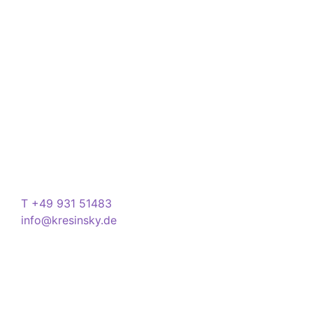
Über Kresinsky
Seit 1832 ist es unser Ziel, mit perfekt angepassten
Brillen, Sonnenbrillen, Kontaktlinsen und Hörgeräten
Ihren Alltag noch lebenswerter zu machen.
Store
Domstraße 15
97070 Würzburg
Deutschland
Kontakt
T +49 931 51483
info@kresinsky.de
Öffnungszeiten
Mo-Fr 09:00-18:00 Uhr
Sa 10:00-18:00 Uhr
Wir bitten Sie am besten einen Termin