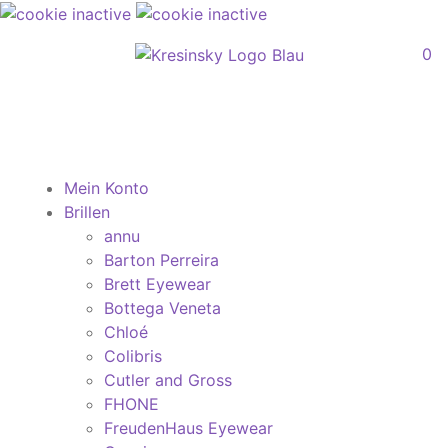
0
Mein Konto
Brillen
annu
Barton Perreira
Brett Eyewear
Bottega Veneta
Chloé
Colibris
Cutler and Gross
FHONE
FreudenHaus Eyewear