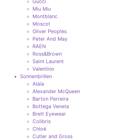
Gucci
Miu Miu
Montblanc
Moscot
Oliver Peoples
Peter And May
RAEN
Ross&Brown
Saint Laurent
Valentino
Sonnenbrillen
Alaïa
Alexander McQueen
Barton Perreira
Bottega Veneta
Brett Eyewear
Colibris
Chloé
Cutler and Gross