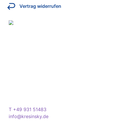
Vertrag widerrufen
Über Kresinsky
Seit 1832 ist es unser Ziel, mit perfekt angepassten
Brillen, Sonnenbrillen, Kontaktlinsen und Hörgeräten
Ihren Alltag noch lebenswerter zu machen.
Store
Domstraße 15
97070 Würzburg
Deutschland
Kontakt
T +49 931 51483
info@kresinsky.de