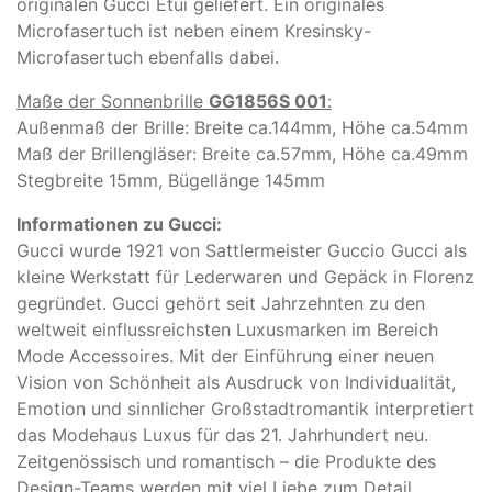
originalen Gucci Etui geliefert. Ein originales
Microfasertuch ist neben einem Kresinsky-
Microfasertuch ebenfalls dabei.
Maße der Sonnenbrille
GG1856S 001
:
Außenmaß der Brille: Breite ca.144mm, Höhe ca.54mm
Maß der Brillengläser: Breite ca.57mm, Höhe ca.49mm
Stegbreite 15mm, Bügellänge 145mm
Informationen zu Gucci:
Gucci wurde 1921 von Sattlermeister Guccio Gucci als
kleine Werkstatt für Lederwaren und Gepäck in Florenz
gegründet. Gucci gehört seit Jahrzehnten zu den
weltweit einflussreichsten Luxusmarken im Bereich
Mode Accessoires. Mit der Einführung einer neuen
Vision von Schönheit als Ausdruck von Individualität,
Emotion und sinnlicher Großstadtromantik interpretiert
das Modehaus Luxus für das 21. Jahrhundert neu.
Zeitgenössisch und romantisch – die Produkte des
Design-Teams werden mit viel Liebe zum Detail