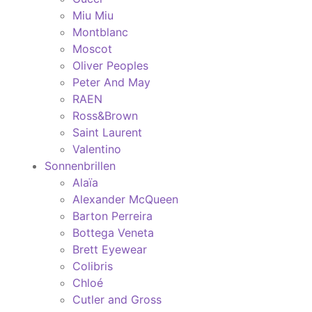
Miu Miu
Montblanc
Moscot
Oliver Peoples
Peter And May
RAEN
Ross&Brown
Saint Laurent
Valentino
Sonnenbrillen
Alaïa
Alexander McQueen
Barton Perreira
Bottega Veneta
Brett Eyewear
Colibris
Chloé
Cutler and Gross