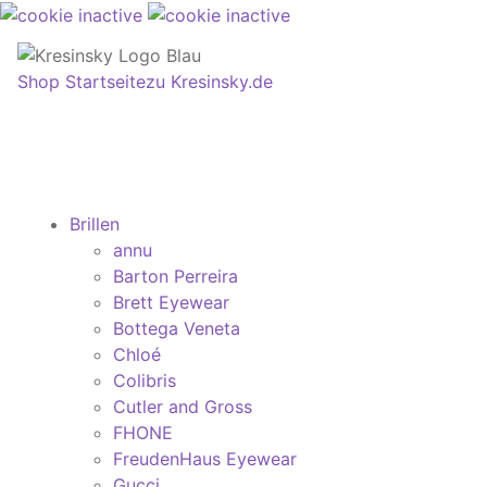
Shop Startseite
zu Kresinsky.de
Brillen
annu
Barton Perreira
Brett Eyewear
Bottega Veneta
Chloé
Colibris
Cutler and Gross
FHONE
FreudenHaus Eyewear
Gucci