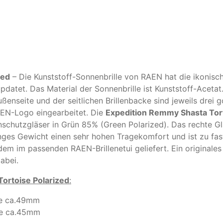
zed
– Die Kunststoff-Sonnenbrille von RAEN hat die ikoni
atet. Das Material der Sonnenbrille ist Kunststoff-Acetat.
enseite und der seitlichen Brillenbacke sind jeweils drei g
AEN-Logo eingearbeitet. Die
Expedition Remmy Shasta Tort
nschutzgläser in Grün 85% (Green Polarized). Das rechte Gla
geringes Gewicht einen sehr hohen Tragekomfort und ist zu f
udem im passenden RAEN-Brillenetui geliefert. Ein original
abei.
ortoise Polarized
:
he ca.49mm
öhe ca.45mm