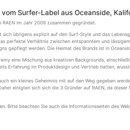
vom Surfer-Label aus Oceanside, Kalif
en RAEN im Jahr 2009 zusammen gegründet.
ich übrigens explizit auf den Surf-Style und das Lebensgef
 perfekte Verhältnis zwischen entspanntem und lässigem St
gns gepflegt werden. Die Heimat des Brands ist in Oceanside
emy eine Mischung aus kreativen Backgrounds, einschließli
ereits Erfahrung im Produktdesign und Vertrieb hatten, wuss
uch ein kleines Geheimnis mit auf den Weg gegeben werden.
her einigten sich sich die 3 Gründer auf RAEN, da dieser Na
. ​Bitte beachten Sie auch die Informationsseiten des We