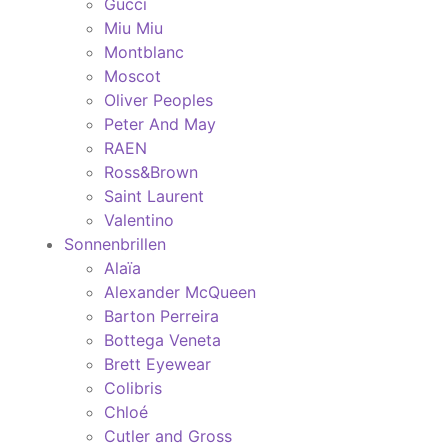
Gucci
Miu Miu
Montblanc
Moscot
Oliver Peoples
Peter And May
RAEN
Ross&Brown
Saint Laurent
Valentino
Sonnenbrillen
Alaïa
Alexander McQueen
Barton Perreira
Bottega Veneta
Brett Eyewear
Colibris
Chloé
Cutler and Gross