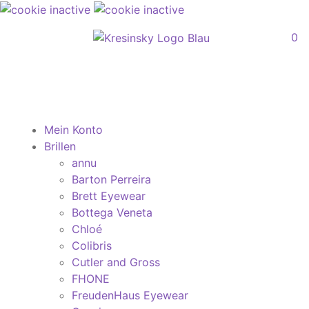
0
Mein Konto
Brillen
annu
Barton Perreira
Brett Eyewear
Bottega Veneta
Chloé
Colibris
Cutler and Gross
FHONE
FreudenHaus Eyewear