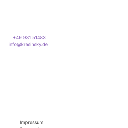
Domstraße 15
97070 Würzburg
Deutschland
Kontakt
T +49 931 51483
info@kresinsky.de
Öffnungszeiten
Mo-Fr 09:00-18:00 Uhr
Sa 10:00-18:00 Uhr
Wir bitten Sie am besten einen Termin
(Service/Online Termin) zu vereinbaren, um
Wartesituationen zu minimieren bzw. zu
vermeiden.
Impressum