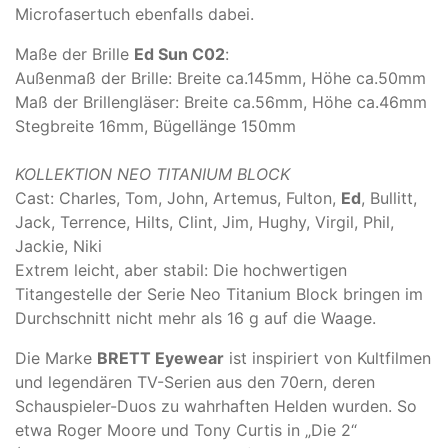
Microfasertuch ebenfalls dabei.
Maße der Brille
Ed
Sun C02
:
Außenmaß der Brille: Breite ca.145mm, Höhe ca.50mm
Maß der Brillengläser: Breite ca.56mm, Höhe ca.46mm
Stegbreite 16mm, Bügellänge 150mm
KOLLEKTION NEO TITANIUM BLOCK
Cast: Charles, Tom, John, Artemus, Fulton,
Ed
, Bullitt,
Jack, Terrence, Hilts, Clint, Jim, Hughy, Virgil, Phil,
Jackie, Niki
Extrem leicht, aber stabil: Die hochwertigen
Titangestelle der Serie Neo Titanium Block bringen im
Durchschnitt nicht mehr als 16 g auf die Waage.
Die Marke
BRETT Eyewear
ist inspiriert von Kultfilmen
und legendären TV-Serien aus den 70ern, deren
Schauspieler-Duos zu wahrhaften Helden wurden. So
etwa Roger Moore und Tony Curtis in „Die 2“