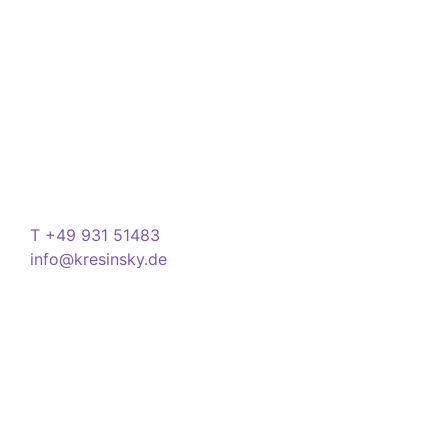
Brillen, Sonnenbrillen, Kontaktlinsen und Hörgeräten
Ihren Alltag noch lebenswerter zu machen.
Store
Domstraße 15
97070 Würzburg
Deutschland
Kontakt
T +49 931 51483
info@kresinsky.de
Öffnungszeiten
Mo-Fr 09:00-18:00 Uhr
Sa 10:00-18:00 Uhr
Wir bitten Sie am besten einen Termin
(Service/Online Termin) zu vereinbaren, um
Wartesituationen zu minimieren bzw. zu