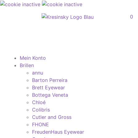
0
Mein Konto
Brillen
annu
Barton Perreira
Brett Eyewear
Bottega Veneta
Chloé
Colibris
Cutler and Gross
FHONE
FreudenHaus Eyewear