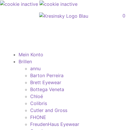
0
Mein Konto
Brillen
annu
Barton Perreira
Brett Eyewear
Bottega Veneta
Chloé
Colibris
Cutler and Gross
FHONE
FreudenHaus Eyewear