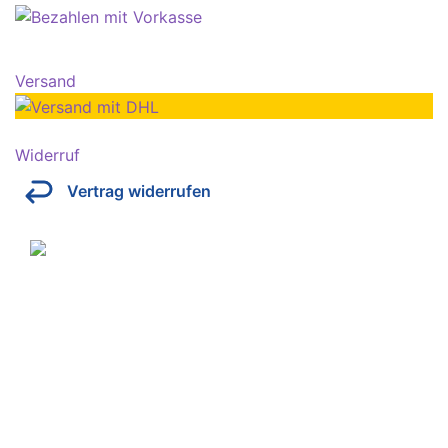
Versand
Widerruf
Vertrag widerrufen
Über Kresinsky
Seit 1832 ist es unser Ziel, mit perfekt angepassten
Brillen, Sonnenbrillen, Kontaktlinsen und Hörgeräten
Ihren Alltag noch lebenswerter zu machen.
Store
Domstraße 15