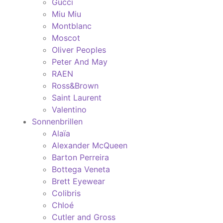
Gucci
Miu Miu
Montblanc
Moscot
Oliver Peoples
Peter And May
RAEN
Ross&Brown
Saint Laurent
Valentino
Sonnenbrillen
Alaïa
Alexander McQueen
Barton Perreira
Bottega Veneta
Brett Eyewear
Colibris
Chloé
Cutler and Gross