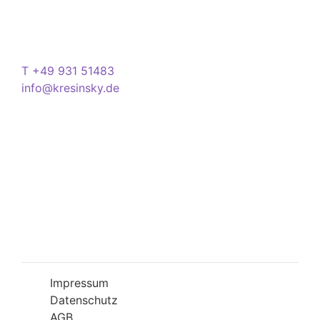
97070 Würzburg
Deutschland
Kontakt
T +49 931 51483
info@kresinsky.de
Öffnungszeiten
Mo-Fr 09:00-18:00 Uhr
Sa 10:00-18:00 Uhr
Wir bitten Sie am besten einen Termin
(Service/Online Termin) zu vereinbaren, um
Wartesituationen zu minimieren bzw. zu
vermeiden.
Impressum
Datenschutz
AGB