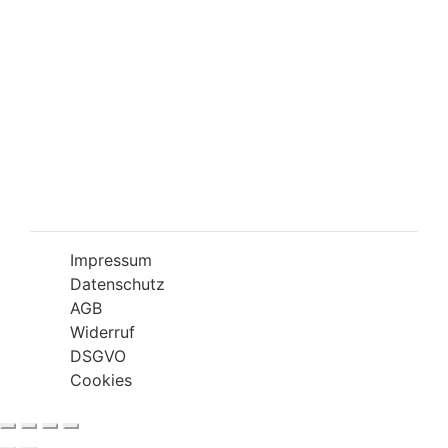
Öffnungszeiten
Mo-Fr 09:00-18:00 Uhr
Sa 10:00-18:00 Uhr
Wir bitten Sie am besten einen Termin
(Service/Online Termin) zu vereinbaren, um
Wartesituationen zu minimieren bzw. zu
vermeiden.
Impressum
Datenschutz
AGB
Widerruf
DSGVO
Cookies