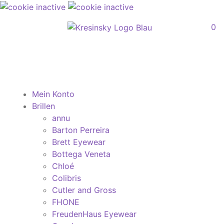
0
Mein Konto
Brillen
annu
Barton Perreira
Brett Eyewear
Bottega Veneta
Chloé
Colibris
Cutler and Gross
FHONE
FreudenHaus Eyewear