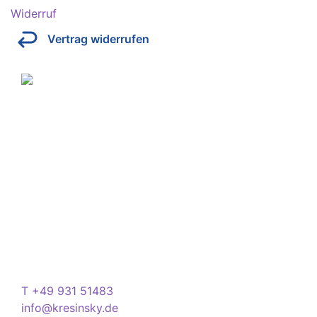
Widerruf
Vertrag widerrufen
Über Kresinsky
Seit 1832 ist es unser Ziel, mit perfekt angepassten
Brillen, Sonnenbrillen, Kontaktlinsen und Hörgeräten
Ihren Alltag noch lebenswerter zu machen.
Store
Domstraße 15
97070 Würzburg
Deutschland
Kontakt
T +49 931 51483
info@kresinsky.de