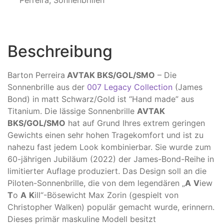
Perreira
,
Sonnenbrillen
Beschreibung
Barton Perreira
AVTAK BKS/GOL/SMO
– Die
Sonnenbrille aus der
007 Legacy Collection
(James
Bond) in matt Schwarz/Gold ist “Hand made” aus
Titanium. Die lässige Sonnenbrille
AVTAK
BKS/GOL/SMO
hat auf Grund Ihres extrem geringen
Gewichts einen sehr hohen Tragekomfort und ist zu
nahezu fast jedem Look kombinierbar. Sie wurde zum
60-jährigen Jubiläum (2022) der James-Bond-Reihe in
limitierter Auflage produziert. Das Design soll an die
Piloten-Sonnenbrille, die von dem legendären „
A
V
iew
T
o
A
K
ill“-Bösewicht Max Zorin (gespielt von
Christopher Walken) populär gemacht wurde, erinnern.
Dieses primär maskuline Modell besitzt