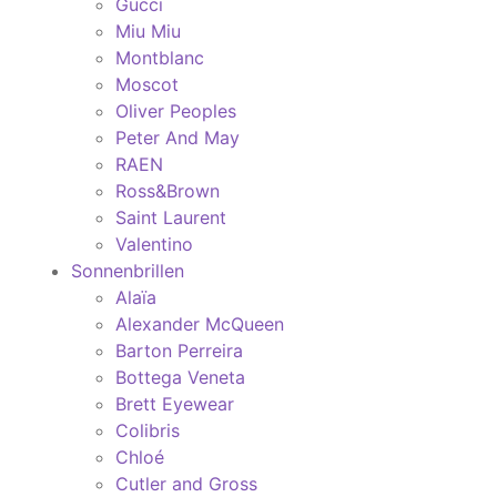
Gucci
Miu Miu
Montblanc
Moscot
Oliver Peoples
Peter And May
RAEN
Ross&Brown
Saint Laurent
Valentino
Sonnenbrillen
Alaïa
Alexander McQueen
Barton Perreira
Bottega Veneta
Brett Eyewear
Colibris
Chloé
Cutler and Gross