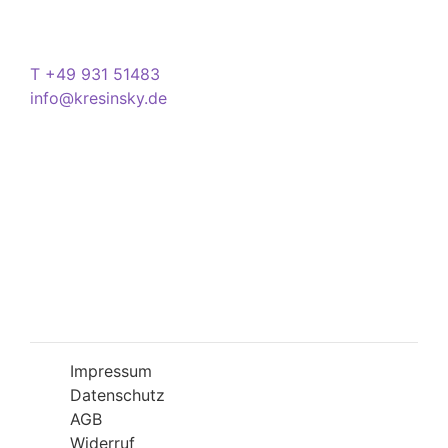
Deutschland
Kontakt
T +49 931 51483
info@kresinsky.de
Öffnungszeiten
Mo-Fr 09:00-18:00 Uhr
Sa 10:00-18:00 Uhr
Wir bitten Sie am besten einen Termin
(Service/Online Termin) zu vereinbaren, um
Wartesituationen zu minimieren bzw. zu
vermeiden.
Impressum
Datenschutz
AGB
Widerruf