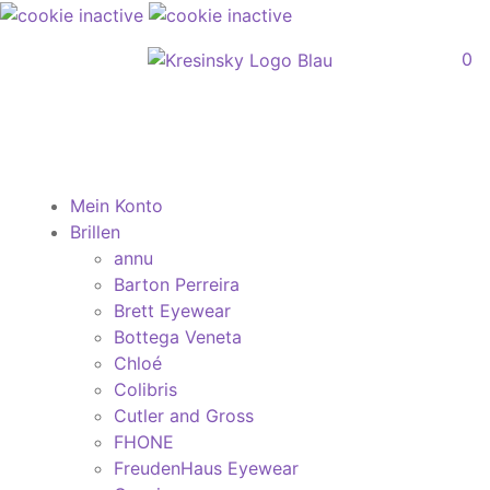
0
Mein Konto
Brillen
annu
Barton Perreira
Brett Eyewear
Bottega Veneta
Chloé
Colibris
Cutler and Gross
FHONE
FreudenHaus Eyewear