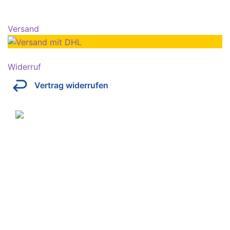
Versand
Widerruf
Vertrag widerrufen
Über Kresinsky
Seit 1832 ist es unser Ziel, mit perfekt angepassten
Brillen, Sonnenbrillen, Kontaktlinsen und Hörgeräten
Ihren Alltag noch lebenswerter zu machen.
Store
Domstraße 15
97070 Würzburg