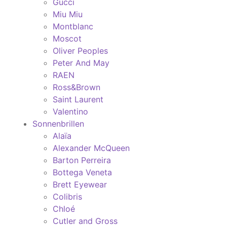
Gucci
Miu Miu
Montblanc
Moscot
Oliver Peoples
Peter And May
RAEN
Ross&Brown
Saint Laurent
Valentino
Sonnenbrillen
Alaïa
Alexander McQueen
Barton Perreira
Bottega Veneta
Brett Eyewear
Colibris
Chloé
Cutler and Gross