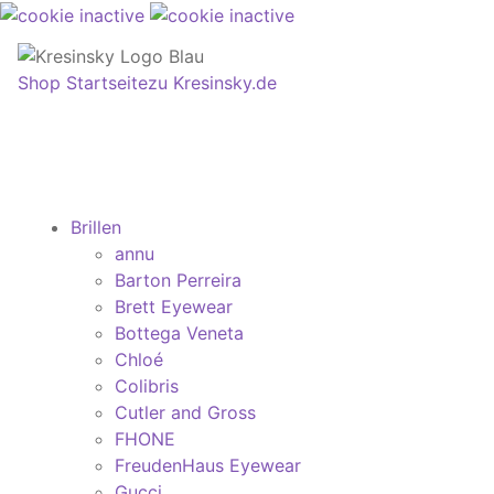
Shop Startseite
zu Kresinsky.de
Brillen
annu
Barton Perreira
Brett Eyewear
Bottega Veneta
Chloé
Colibris
Cutler and Gross
FHONE
FreudenHaus Eyewear
Gucci