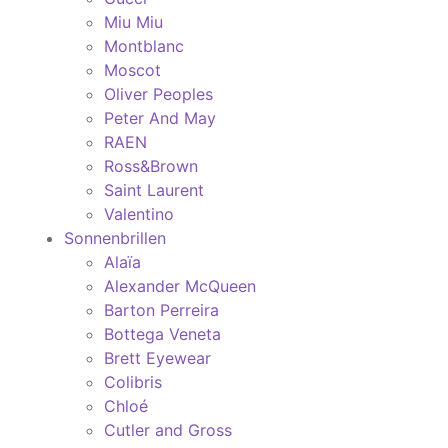
Miu Miu
Montblanc
Moscot
Oliver Peoples
Peter And May
RAEN
Ross&Brown
Saint Laurent
Valentino
Sonnenbrillen
Alaïa
Alexander McQueen
Barton Perreira
Bottega Veneta
Brett Eyewear
Colibris
Chloé
Cutler and Gross