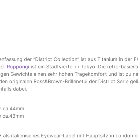
lenfassung der “District Collection” ist aus Titanium in de
e).
Roppongi
ist ein Stadtviertel in Tokyo. Die retro-basiert
ngen Gewichts einen sehr hohen Tragekomfort und ist zu n
den originalen Ross&Brown-Brillenetui der District Serie geli
falls dabei.
he ca.44mm
he ca.43mm
als italienisches Eyewear-Label mit Hauptsitz in London 