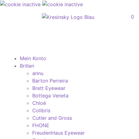
0
Mein Konto
Brillen
annu
Barton Perreira
Brett Eyewear
Bottega Veneta
Chloé
Colibris
Cutler and Gross
FHONE
FreudenHaus Eyewear