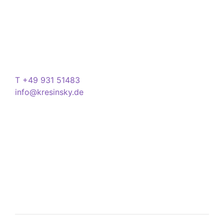
Store
Domstraße 15
97070 Würzburg
Deutschland
Kontakt
T +49 931 51483
info@kresinsky.de
Öffnungszeiten
Mo-Fr 09:00-18:00 Uhr
Sa 10:00-18:00 Uhr
Wir bitten Sie am besten einen Termin
(Service/Online Termin) zu vereinbaren, um
Wartesituationen zu minimieren bzw. zu
vermeiden.