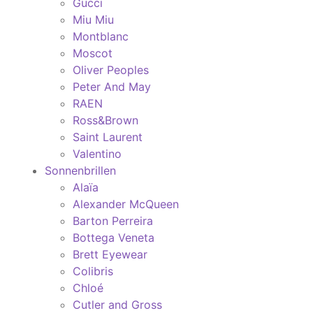
Gucci
Miu Miu
Montblanc
Moscot
Oliver Peoples
Peter And May
RAEN
Ross&Brown
Saint Laurent
Valentino
Sonnenbrillen
Alaïa
Alexander McQueen
Barton Perreira
Bottega Veneta
Brett Eyewear
Colibris
Chloé
Cutler and Gross