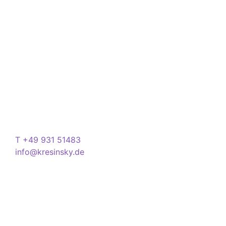
Über Kresinsky
Seit 1832 ist es unser Ziel, mit perfekt angepassten
Brillen, Sonnenbrillen, Kontaktlinsen und Hörgeräten
Ihren Alltag noch lebenswerter zu machen.
Store
Domstraße 15
97070 Würzburg
Deutschland
Kontakt
T +49 931 51483
info@kresinsky.de
Öffnungszeiten
Mo-Fr 09:00-18:00 Uhr
Sa 10:00-18:00 Uhr
Wir bitten Sie am besten einen Termin
(Service/Online Termin) zu vereinbaren, um