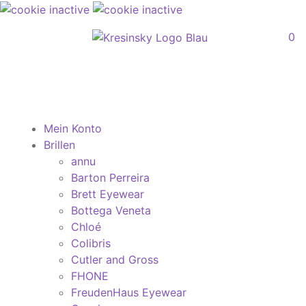
0
Mein Konto
Brillen
annu
Barton Perreira
Brett Eyewear
Bottega Veneta
Chloé
Colibris
Cutler and Gross
FHONE
FreudenHaus Eyewear