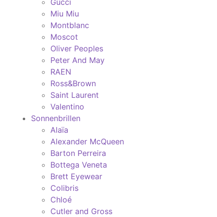
Gucci
Miu Miu
Montblanc
Moscot
Oliver Peoples
Peter And May
RAEN
Ross&Brown
Saint Laurent
Valentino
Sonnenbrillen
Alaïa
Alexander McQueen
Barton Perreira
Bottega Veneta
Brett Eyewear
Colibris
Chloé
Cutler and Gross