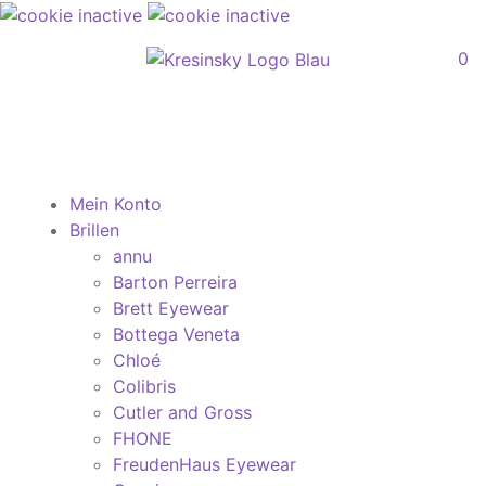
0
Mein Konto
Brillen
annu
Barton Perreira
Brett Eyewear
Bottega Veneta
Chloé
Colibris
Cutler and Gross
FHONE
FreudenHaus Eyewear