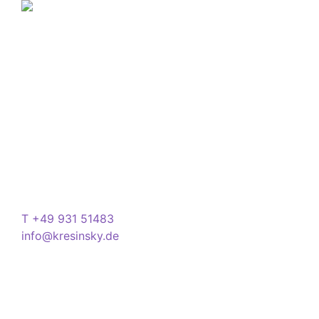
Über Kresinsky
Seit 1832 ist es unser Ziel, mit perfekt angepassten
Brillen, Sonnenbrillen, Kontaktlinsen und Hörgeräten
Ihren Alltag noch lebenswerter zu machen.
Store
Domstraße 15
97070 Würzburg
Deutschland
Kontakt
T +49 931 51483
info@kresinsky.de
Öffnungszeiten
Mo-Fr 09:00-18:00 Uhr
Sa 10:00-18:00 Uhr