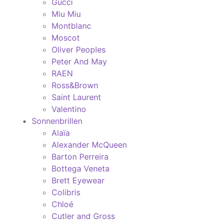
Gucci
Miu Miu
Montblanc
Moscot
Oliver Peoples
Peter And May
RAEN
Ross&Brown
Saint Laurent
Valentino
Sonnenbrillen
Alaïa
Alexander McQueen
Barton Perreira
Bottega Veneta
Brett Eyewear
Colibris
Chloé
Cutler and Gross