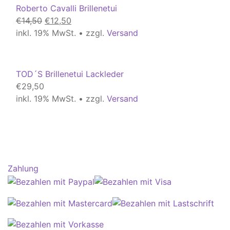
Roberto Cavalli Brillenetui
Ursprünglicher
Aktueller
€
14,50
€
12,50
Preis
Preis
inkl. 19% MwSt. • zzgl.
Versand
war:
ist:
€14,50
€12,50.
TOD´S Brillenetui Lackleder
€
29,50
inkl. 19% MwSt. • zzgl.
Versand
Zahlung