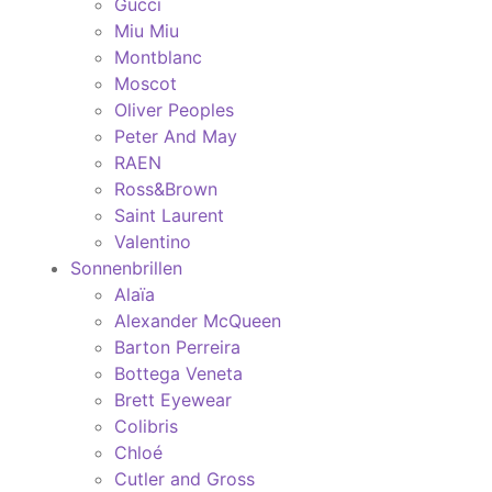
Gucci
Miu Miu
Montblanc
Moscot
Oliver Peoples
Peter And May
RAEN
Ross&Brown
Saint Laurent
Valentino
Sonnenbrillen
Alaïa
Alexander McQueen
Barton Perreira
Bottega Veneta
Brett Eyewear
Colibris
Chloé
Cutler and Gross