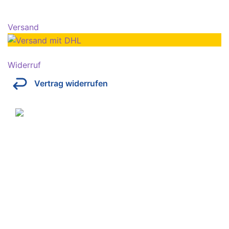
Versand
Widerruf
Vertrag widerrufen
Über Kresinsky
Seit 1832 ist es unser Ziel, mit perfekt angepassten
Brillen, Sonnenbrillen, Kontaktlinsen und Hörgeräten
Ihren Alltag noch lebenswerter zu machen.
Store
Domstraße 15
97070 Würzburg
Deutschland