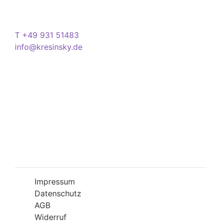
Kontakt
T +49 931 51483
info@kresinsky.de
Öffnungszeiten
Mo-Fr 09:00-18:00 Uhr
Sa 10:00-18:00 Uhr
Wir bitten Sie am besten einen Termin
(Service/Online Termin) zu vereinbaren, um
Wartesituationen zu minimieren bzw. zu
vermeiden.
Impressum
Datenschutz
AGB
Widerruf