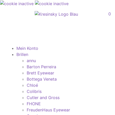
0
Mein Konto
Brillen
annu
Barton Perreira
Brett Eyewear
Bottega Veneta
Chloé
Colibris
Cutler and Gross
FHONE
FreudenHaus Eyewear