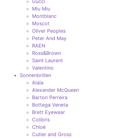
Gucci
Miu Miu
Montblanc
Moscot
Oliver Peoples
Peter And May
RAEN
Ross&Brown
Saint Laurent
Valentino
Sonnenbrillen
Alaïa
Alexander McQueen
Barton Perreira
Bottega Veneta
Brett Eyewear
Colibris
Chloé
Cutler and Gross