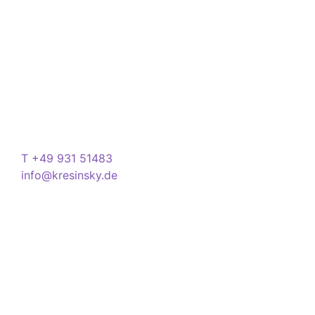
Ihren Alltag noch lebenswerter zu machen.
Store
Domstraße 15
97070 Würzburg
Deutschland
Kontakt
T +49 931 51483
info@kresinsky.de
Öffnungszeiten
Mo-Fr 09:00-18:00 Uhr
Sa 10:00-18:00 Uhr
Wir bitten Sie am besten einen Termin
(Service/Online Termin) zu vereinbaren, um
Wartesituationen zu minimieren bzw. zu
vermeiden.