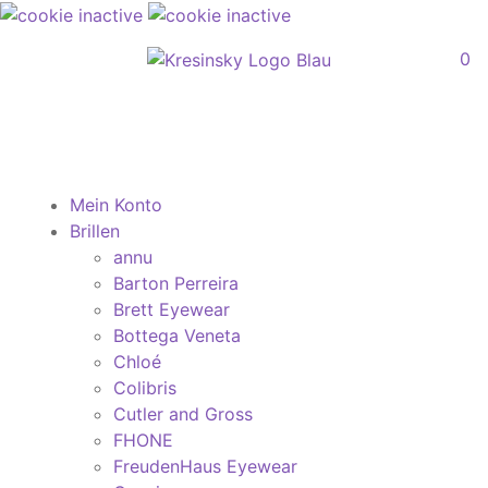
0
Mein Konto
Brillen
annu
Barton Perreira
Brett Eyewear
Bottega Veneta
Chloé
Colibris
Cutler and Gross
FHONE
FreudenHaus Eyewear