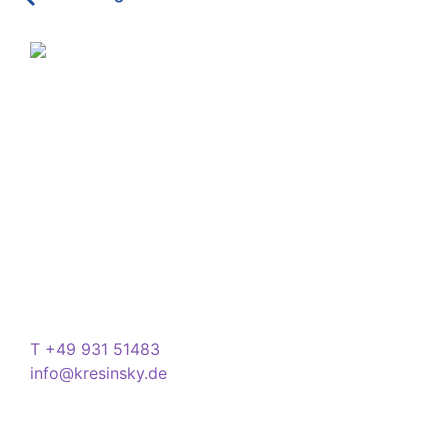
Über Kresinsky
Seit 1832 ist es unser Ziel, mit perfekt angepassten
Brillen, Sonnenbrillen, Kontaktlinsen und Hörgeräten
Ihren Alltag noch lebenswerter zu machen.
Store
Domstraße 15
97070 Würzburg
Deutschland
Kontakt
T +49 931 51483
info@kresinsky.de
Öffnungszeiten
Mo-Fr 09:00-18:00 Uhr