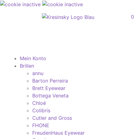
0
Mein Konto
Brillen
annu
Barton Perreira
Brett Eyewear
Bottega Veneta
Chloé
Colibris
Cutler and Gross
FHONE
FreudenHaus Eyewear