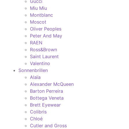
Gucci
Miu Miu
Montblanc
Moscot
Oliver Peoples
Peter And May
RAEN
Ross&Brown
Saint Laurent
Valentino
Sonnenbrillen
Alaïa
Alexander McQueen
Barton Perreira
Bottega Veneta
Brett Eyewear
Colibris
Chloé
Cutler and Gross