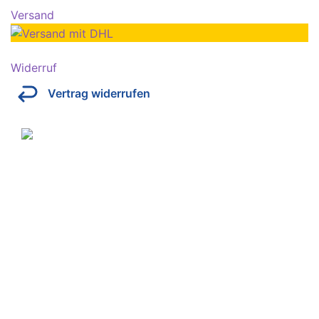
Versand
Widerruf
Vertrag widerrufen
Über Kresinsky
Seit 1832 ist es unser Ziel, mit perfekt angepassten
Brillen, Sonnenbrillen, Kontaktlinsen und Hörgeräten
Ihren Alltag noch lebenswerter zu machen.
Store
Domstraße 15
97070 Würzburg
Deutschland