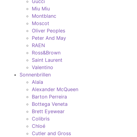
Gucci
Miu Miu
Montblanc
Moscot
Oliver Peoples
Peter And May
RAEN
Ross&Brown
Saint Laurent
Valentino
Sonnenbrillen
Alaïa
Alexander McQueen
Barton Perreira
Bottega Veneta
Brett Eyewear
Colibris
Chloé
Cutler and Gross