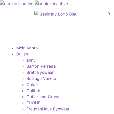
0
Mein Konto
Brillen
annu
Barton Perreira
Brett Eyewear
Bottega Veneta
Chloé
Colibris
Cutler and Gross
FHONE
FreudenHaus Eyewear