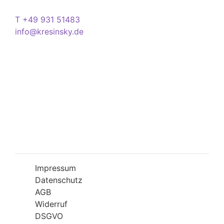
Kontakt
T +49 931 51483
info@kresinsky.de
Öffnungszeiten
Mo-Fr 09:00-18:00 Uhr
Sa 10:00-18:00 Uhr
Wir bitten Sie am besten einen Termin
(Service/Online Termin) zu vereinbaren, um
Wartesituationen zu minimieren bzw. zu
vermeiden.
Impressum
Datenschutz
AGB
Widerruf
DSGVO