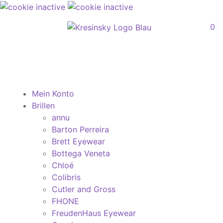
0
Mein Konto
Brillen
annu
Barton Perreira
Brett Eyewear
Bottega Veneta
Chloé
Colibris
Cutler and Gross
FHONE
FreudenHaus Eyewear