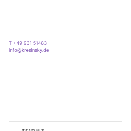
Store
Domstraße 15
97070 Würzburg
Deutschland
Kontakt
T +49 931 51483
info@kresinsky.de
Öffnungszeiten
Mo-Fr 09:00-18:00 Uhr
Sa 10:00-18:00 Uhr
Wir bitten Sie am besten einen Termin
(Service/Online Termin) zu vereinbaren, um
Wartesituationen zu minimieren bzw. zu
vermeiden.
Impressum