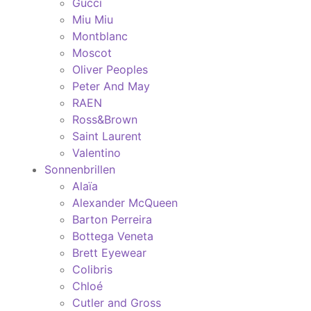
Gucci
Miu Miu
Montblanc
Moscot
Oliver Peoples
Peter And May
RAEN
Ross&Brown
Saint Laurent
Valentino
Sonnenbrillen
Alaïa
Alexander McQueen
Barton Perreira
Bottega Veneta
Brett Eyewear
Colibris
Chloé
Cutler and Gross