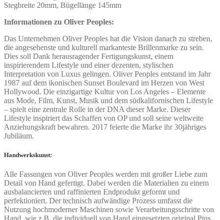
Stegbreite 20mm, Bügellänge 145mm
Informationen zu Oliver Peoples:
Das Unternehmen Oliver Peoples hat die Vision danach zu streben,
die angesehenste und kulturell markanteste Brillenmarke zu sein.
Dies soll Dank herausragender Fertigungskunst, einem
inspirierendem Lifestyle und einer dezenten, stylischen
Interpretation von Luxus gelingen. Oliver Peoples entstand im Jahr
1987 auf dem ikonischen Sunset Boulevard im Herzen von West
Hollywood. Die einzigartige Kultur von Los Angeles – Elemente
aus Mode, Film, Kunst, Musik und dem südkalifornischen Lifestyle
– spielt eine zentrale Rolle in der DNA dieser Marke. Dieser
Lifestyle inspiriert das Schaffen von OP und soll seine weltweite
Anziehungskraft bewahren. 2017 feierte die Marke ihr 30jähriges
Jubiläum.
Handwerkskunst:
Alle Fassungen von Oliver Peoples werden mit großer Liebe zum
Detail von Hand gefertigt. Dabei werden die Materialien zu einem
ausbalancierten und raffinierten Endprodukt geformt und
perfektioniert. Der technisch aufwändige Prozess umfasst die
Nutzung hochmoderner Maschinen sowie Verarbeitungsschritte von
Hand, wie z.B. die individuell von Hand eingesetzten original Pins