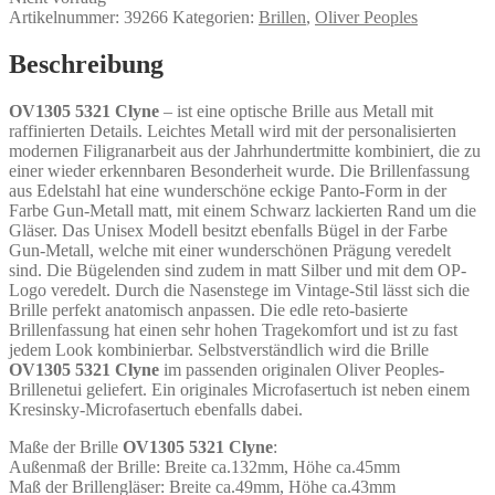
Artikelnummer:
39266
Kategorien:
Brillen
,
Oliver Peoples
Beschreibung
OV1305 5321 Clyne
– ist eine optische Brille aus Metall mit
raffinierten Details. Leichtes Metall wird mit der personalisierten
modernen Filigranarbeit aus der Jahrhundertmitte kombiniert, die zu
einer wieder erkennbaren Besonderheit wurde. Die Brillenfassung
aus Edelstahl hat eine wunderschöne eckige Panto-Form in der
Farbe Gun-Metall matt, mit einem Schwarz lackierten Rand um die
Gläser. Das Unisex Modell besitzt ebenfalls Bügel in der Farbe
Gun-Metall, welche mit einer wunderschönen Prägung veredelt
sind. Die Bügelenden sind zudem in matt Silber und mit dem OP-
Logo veredelt. Durch die Nasenstege im Vintage-Stil lässt sich die
Brille perfekt anatomisch anpassen. Die edle reto-basierte
Brillenfassung hat einen sehr hohen Tragekomfort und ist zu fast
jedem Look kombinierbar. Selbstverständlich wird die Brille
OV1305 5321 Clyne
im passenden originalen Oliver Peoples-
Brillenetui geliefert. Ein originales Microfasertuch ist neben einem
Kresinsky-Microfasertuch ebenfalls dabei.
Maße der Brille
OV1305 5321 Clyne
:
Außenmaß der Brille: Breite ca.132mm, Höhe ca.45mm
Maß der Brillengläser: Breite ca.49mm, Höhe ca.43mm