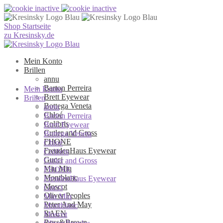
Shop Startseite
zu Kresinsky.de
Mein Konto
Brillen
annu
Barton Perreira
Mein Konto
Brett Eyewear
Brillen
Bottega Veneta
annu
Chloé
Barton Perreira
Colibris
Brett Eyewear
Cutler and Gross
Bottega Veneta
FHONE
Chloé
FreudenHaus Eyewear
Colibris
Gucci
Cutler and Gross
Miu Miu
FHONE
Montblanc
FreudenHaus Eyewear
Moscot
Gucci
Oliver Peoples
Miu Miu
Peter And May
Montblanc
RAEN
Moscot
Ross&Brown