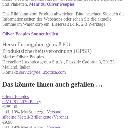
und Plaketten.
Mehr zu Oliver Peoples
Das Bild kann vom Produkt abweichen. ​Bitte beachten Sie auch die
Informationsseiten des Webshops oder sehen Sie die aktuelle
Summe im Warenkorb ein. Lieferzeit i.d.R. 2-3 Werktage.
Oliver Peoples Sonnenbrillen
Herstellerangaben
gemäß EU-
Produktsicherheitsverordnung (GPSR)
Marke:
Oliver Peoples
Hersteller: Luxottica group S.p.A., Piazzale Cadorna 3, 20123
Mailand, Italien
Kontakt:
service@de.luxottica.com
Das könnte Ihnen auch gefallen …
Oliver Peoples
OV1281 5036 Piercy
€
289,00
inkl. 19% MwSt. • zzgl.
Versand
silberne Metall-Brillenkette (Verona)
€
9,90
inkl. 19% MwSt. • zzgl.
Versand