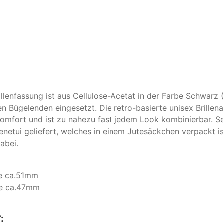
illenfassung ist aus Cellulose-Acetat in der Farbe Schwarz
den Bügelenden eingesetzt. Die retro-basierte unisex Brillen
mfort und ist zu nahezu fast jedem Look kombinierbar. Selb
etui geliefert, welches in einem Jutesäckchen verpackt ist
abei.
he ca.51mm
he ca.47mm
: