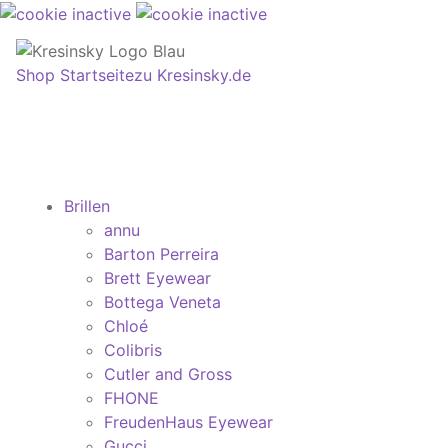
Shop Startseite
zu Kresinsky.de
Brillen
annu
Barton Perreira
Brett Eyewear
Bottega Veneta
Chloé
Colibris
Cutler and Gross
FHONE
FreudenHaus Eyewear
Gucci