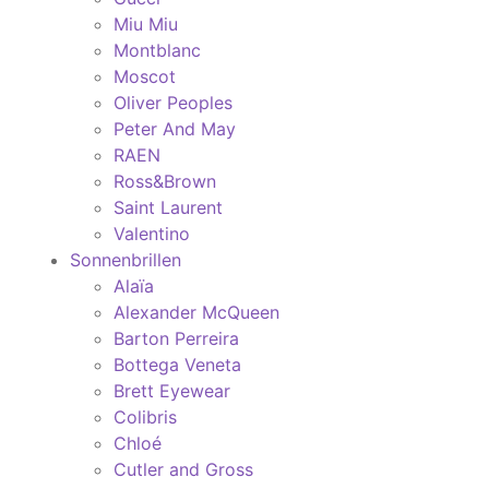
Miu Miu
Montblanc
Moscot
Oliver Peoples
Peter And May
RAEN
Ross&Brown
Saint Laurent
Valentino
Sonnenbrillen
Alaïa
Alexander McQueen
Barton Perreira
Bottega Veneta
Brett Eyewear
Colibris
Chloé
Cutler and Gross