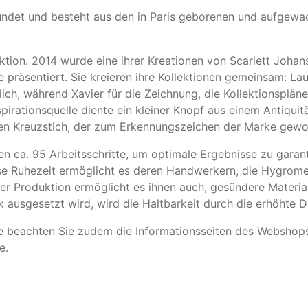
ündet und besteht aus den in Paris geborenen und aufgewa
ektion. 2014 wurde eine ihrer Kreationen von Scarlett Joh
 präsentiert. Sie kreieren ihre Kollektionen gemeinsam: Lau
ich, während Xavier für die Zeichnung, die Kollektionsplän
nspirationsquelle diente ein kleiner Knopf aus einem Antiqu
den Kreuzstich, der zum Erkennungszeichen der Marke gewor
 ca. 95 Arbeitsschritte, um optimale Ergebnisse zu garan
e Ruhezeit ermöglicht es deren Handwerkern, die Hygrometr
er Produktion ermöglicht es ihnen auch, gesündere Material
sgesetzt wird, wird die Haltbarkeit durch die erhöhte Di
e beachten Sie zudem die Informationsseiten des Webshops
e.