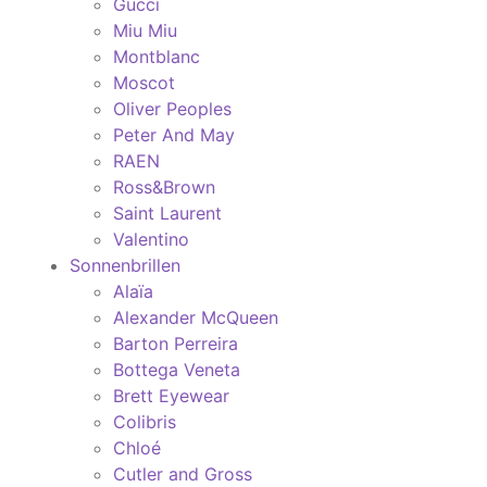
Gucci
Miu Miu
Montblanc
Moscot
Oliver Peoples
Peter And May
RAEN
Ross&Brown
Saint Laurent
Valentino
Sonnenbrillen
Alaïa
Alexander McQueen
Barton Perreira
Bottega Veneta
Brett Eyewear
Colibris
Chloé
Cutler and Gross