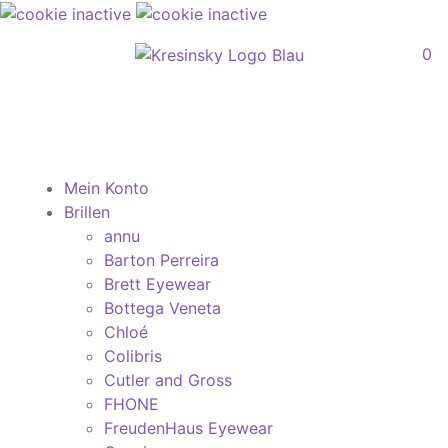
0
Mein Konto
Brillen
annu
Barton Perreira
Brett Eyewear
Bottega Veneta
Chloé
Colibris
Cutler and Gross
FHONE
FreudenHaus Eyewear