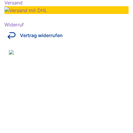
Versand
Widerruf
Vertrag widerrufen
Über Kresinsky
Seit 1832 ist es unser Ziel, mit perfekt angepassten
Brillen, Sonnenbrillen, Kontaktlinsen und Hörgeräten
Ihren Alltag noch lebenswerter zu machen.
Store
Domstraße 15
97070 Würzburg
Deutschland