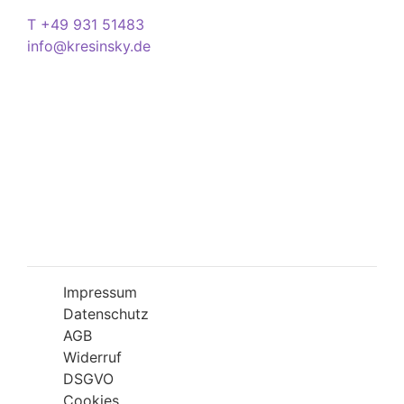
Kontakt
T +49 931 51483
info@kresinsky.de
Öffnungszeiten
Mo-Fr 09:00-18:00 Uhr
Sa 10:00-18:00 Uhr
Wir bitten Sie am besten einen Termin
(Service/Online Termin) zu vereinbaren, um
Wartesituationen zu minimieren bzw. zu
vermeiden.
Impressum
Datenschutz
AGB
Widerruf
DSGVO
Cookies