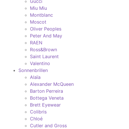
Gucci
Miu Miu
Montblanc
Moscot
Oliver Peoples
Peter And May
RAEN
Ross&Brown
Saint Laurent
Valentino
Sonnenbrillen
Alaïa
Alexander McQueen
Barton Perreira
Bottega Veneta
Brett Eyewear
Colibris
Chloé
Cutler and Gross