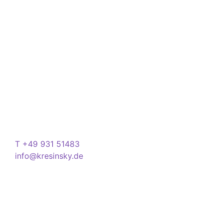
Über Kresinsky
Seit 1832 ist es unser Ziel, mit perfekt angepassten
Brillen, Sonnenbrillen, Kontaktlinsen und Hörgeräten
Ihren Alltag noch lebenswerter zu machen.
Store
Domstraße 15
97070 Würzburg
Deutschland
Kontakt
T +49 931 51483
info@kresinsky.de
Öffnungszeiten
Mo-Fr 09:00-18:00 Uhr
Sa 10:00-18:00 Uhr
Wir bitten Sie am besten einen Termin