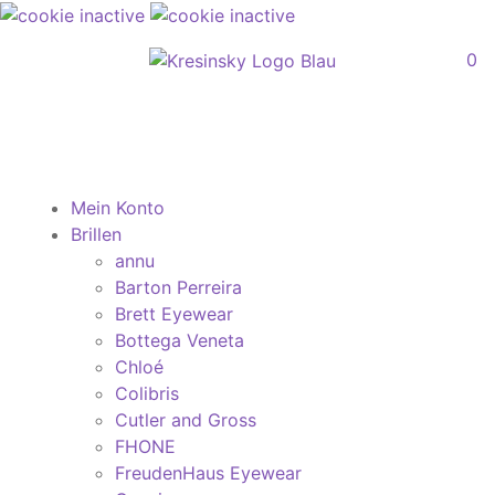
0
Mein Konto
Brillen
annu
Barton Perreira
Brett Eyewear
Bottega Veneta
Chloé
Colibris
Cutler and Gross
FHONE
FreudenHaus Eyewear