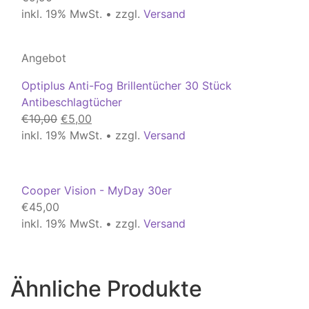
inkl. 19% MwSt. • zzgl.
Versand
Angebot
Optiplus Anti-Fog Brillentücher 30 Stück
Antibeschlagtücher
Ursprünglicher
Aktueller
€
10,00
€
5,00
Preis
Preis
inkl. 19% MwSt. • zzgl.
Versand
war:
ist:
€10,00
€5,00.
Cooper Vision - MyDay 30er
€
45,00
inkl. 19% MwSt. • zzgl.
Versand
Ähnliche Produkte