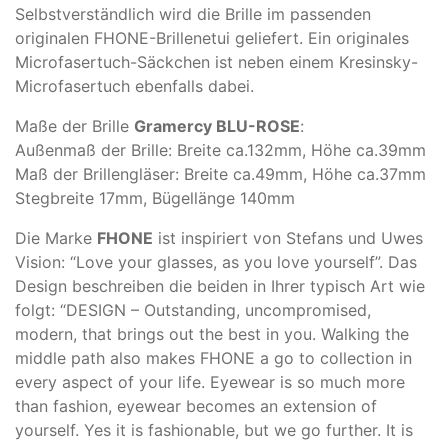
Selbstverständlich wird die Brille im passenden
originalen FHONE-Brillenetui geliefert. Ein originales
Microfasertuch-Säckchen ist neben einem Kresinsky-
Microfasertuch ebenfalls dabei.
Maße der Brille
Gramercy BLU-ROSE
:
Außenmaß der Brille: Breite ca.132mm, Höhe ca.39mm
Maß der Brillengläser: Breite ca.49mm, Höhe ca.37mm
Stegbreite 17mm, Bügellänge 140mm
Die Marke
FHONE
ist inspiriert von Stefans und Uwes
Vision: “Love your glasses, as you love yourself”. Das
Design beschreiben die beiden in Ihrer typisch Art wie
folgt: “DESIGN – Outstanding, uncompromised,
modern, that brings out the best in you. Walking the
middle path also makes FHONE a go to collection in
every aspect of your life. Eyewear is so much more
than fashion, eyewear becomes an extension of
yourself. Yes it is fashionable, but we go further. It is