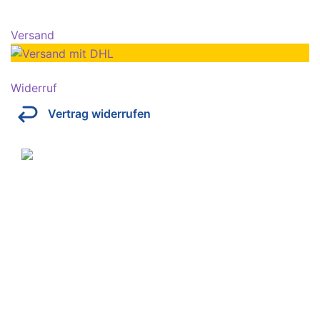
Versand
Widerruf
Vertrag widerrufen
Über Kresinsky
Seit 1832 ist es unser Ziel, mit perfekt angepassten
Brillen, Sonnenbrillen, Kontaktlinsen und Hörgeräten
Ihren Alltag noch lebenswerter zu machen.
Store
Domstraße 15
97070 Würzburg
Deutschland