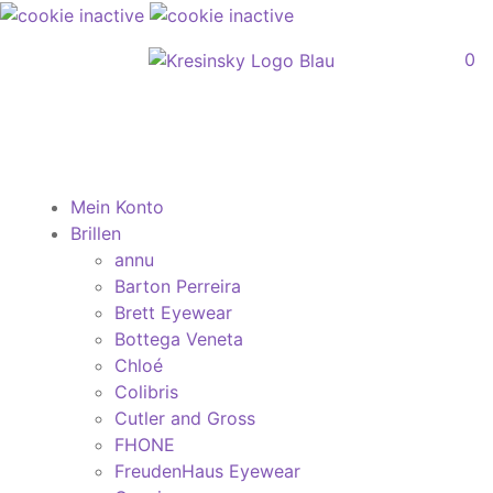
0
Mein Konto
Brillen
annu
Barton Perreira
Brett Eyewear
Bottega Veneta
Chloé
Colibris
Cutler and Gross
FHONE
FreudenHaus Eyewear