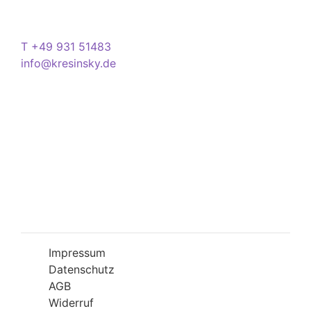
Kontakt
T +49 931 51483
info@kresinsky.de
Öffnungszeiten
Mo-Fr 09:00-18:00 Uhr
Sa 10:00-18:00 Uhr
Wir bitten Sie am besten einen Termin
(Service/Online Termin) zu vereinbaren, um
Wartesituationen zu minimieren bzw. zu
vermeiden.
Impressum
Datenschutz
AGB
Widerruf