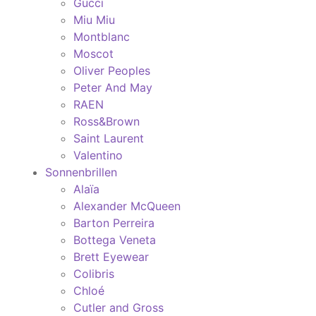
Gucci
Miu Miu
Montblanc
Moscot
Oliver Peoples
Peter And May
RAEN
Ross&Brown
Saint Laurent
Valentino
Sonnenbrillen
Alaïa
Alexander McQueen
Barton Perreira
Bottega Veneta
Brett Eyewear
Colibris
Chloé
Cutler and Gross