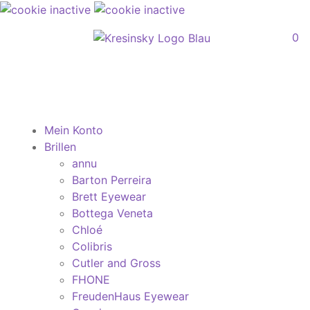
0
Mein Konto
Brillen
annu
Barton Perreira
Brett Eyewear
Bottega Veneta
Chloé
Colibris
Cutler and Gross
FHONE
FreudenHaus Eyewear