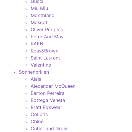
Gucci
Miu Miu
Montblanc
Moscot
Oliver Peoples
Peter And May
RAEN
Ross&Brown
Saint Laurent
Valentino
Sonnenbrillen
Alaïa
Alexander McQueen
Barton Perreira
Bottega Veneta
Brett Eyewear
Colibris
Chloé
Cutler and Gross