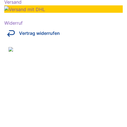
Versand
Widerruf
Vertrag widerrufen
Über Kresinsky
Seit 1832 ist es unser Ziel, mit perfekt angepassten
Brillen, Sonnenbrillen, Kontaktlinsen und Hörgeräten
Ihren Alltag noch lebenswerter zu machen.
Store
Domstraße 15
97070 Würzburg
Deutschland