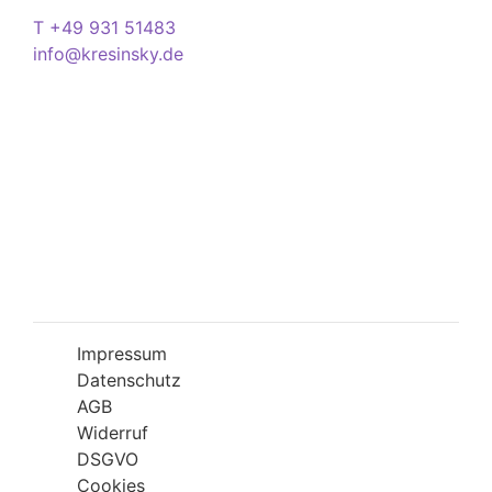
Kontakt
T +49 931 51483
info@kresinsky.de
Öffnungszeiten
Mo-Fr 09:00-18:00 Uhr
Sa 10:00-18:00 Uhr
Wir bitten Sie am besten einen Termin
(Service/Online Termin) zu vereinbaren, um
Wartesituationen zu minimieren bzw. zu
vermeiden.
Impressum
Datenschutz
AGB
Widerruf
DSGVO
Cookies