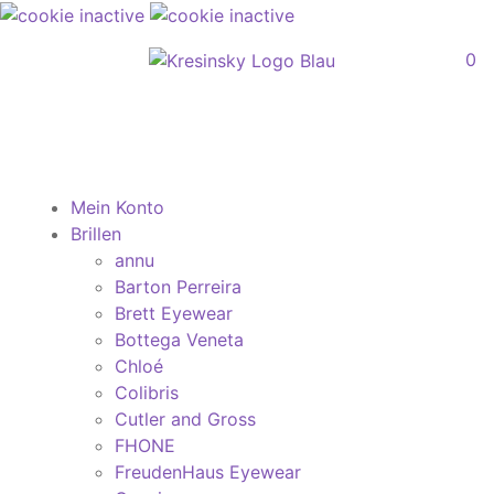
0
Mein Konto
Brillen
annu
Barton Perreira
Brett Eyewear
Bottega Veneta
Chloé
Colibris
Cutler and Gross
FHONE
FreudenHaus Eyewear