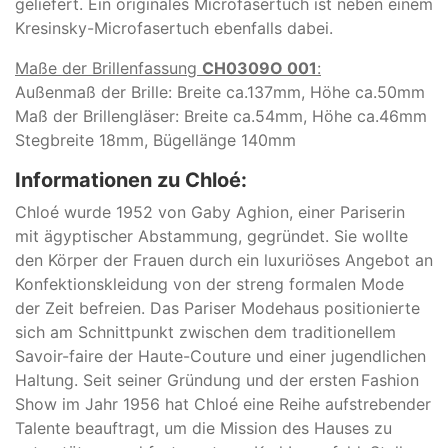
geliefert. Ein originales Microfasertuch ist neben einem
Kresinsky-Microfasertuch ebenfalls dabei.
Maße der Brillenfassung
CH0309O 001
:
Außenmaß der Brille: Breite ca.137mm, Höhe ca.50mm
Maß der Brillengläser: Breite ca.54mm, Höhe ca.46mm
Stegbreite 18mm, Bügellänge 140mm
Informationen zu Chloé:
Chlo
é wurde 1952 von Gaby Aghion, einer Pariserin
mit ägyptischer Abstammung, gegründet.
Sie wollte
den Körper der Frauen durch ein luxuriöses Angebot an
Konfektionskleidung von der streng formalen Mode
der Zeit befreien. Das Pariser Modehaus positionierte
sich am Schnittpunkt zwischen dem traditionellem
Savoir-faire der Haute-Couture und einer jugendlichen
Haltung. Seit seiner Gründung und der ersten Fashion
Show im Jahr 1956 hat Chlo
é eine Reihe aufstrebender
Talente beauftragt, um die Mission des Hauses zu