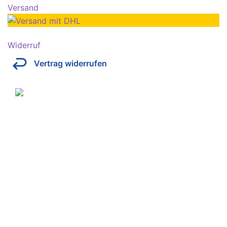
Versand
Widerruf
Vertrag widerrufen
Über Kresinsky
Seit 1832 ist es unser Ziel, mit perfekt angepassten
Brillen, Sonnenbrillen, Kontaktlinsen und Hörgeräten
Ihren Alltag noch lebenswerter zu machen.
Store
Domstraße 15
97070 Würzburg
Deutschland