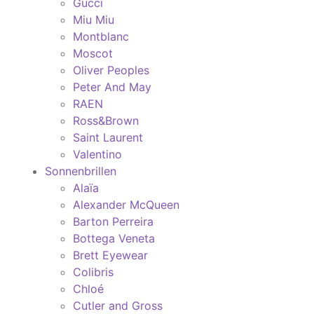
Gucci
Miu Miu
Montblanc
Moscot
Oliver Peoples
Peter And May
RAEN
Ross&Brown
Saint Laurent
Valentino
Sonnenbrillen
Alaïa
Alexander McQueen
Barton Perreira
Bottega Veneta
Brett Eyewear
Colibris
Chloé
Cutler and Gross