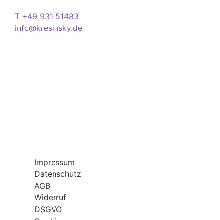
Kontakt
T +49 931 51483
info@kresinsky.de
Öffnungszeiten
Mo-Fr 09:00-18:00 Uhr
Sa 10:00-18:00 Uhr
Wir bitten Sie am besten einen Termin
(Service/Online Termin) zu vereinbaren, um
Wartesituationen zu minimieren bzw. zu
vermeiden.
Impressum
Datenschutz
AGB
Widerruf
DSGVO