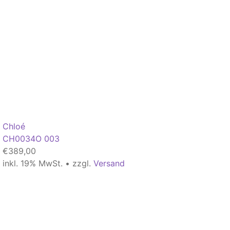
Chloé
CH0034O 003
€
389,00
inkl. 19% MwSt. • zzgl.
Versand