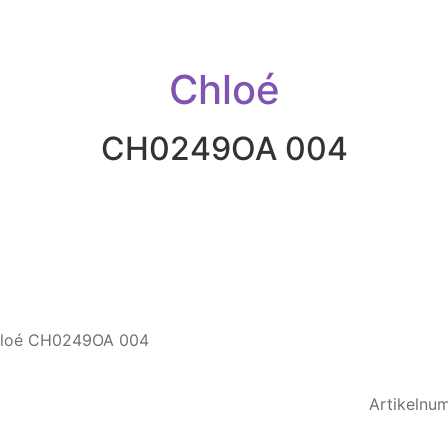
Chloé
CH0249OA 004
Artikelnu