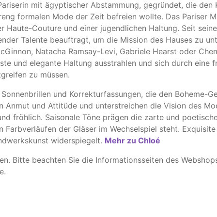
Pariserin mit ägyptischer Abstammung, gegründet,
die den 
eng formalen Mode der Zeit befreien wollte. Das Pariser M
er Haute-Couture und einer jugendlichen Haltung. Seit sei
ender Talente beauftragt, um die Mission des Hauses zu unt
cGinnon, Natacha Ramsay-Levi, Gabriele Hearst oder Chem
te und elegante Haltung ausstrahlen und sich durch eine fr
greifen zu müssen.
Sonnenbrillen und Korrekturfassungen, die den Boheme-Gei
ln Anmut und Attitüde und unterstreichen die Vision des M
 und fröhlich. Saisonale Töne prägen die zarte und poetisc
Farbverläufen der Gläser im Wechselspiel steht. Exquisite V
andwerkskunst widerspiegelt.
Mehr zu Chlo
é
. ​Bitte beachten Sie die Informationsseiten des Webshop
e.