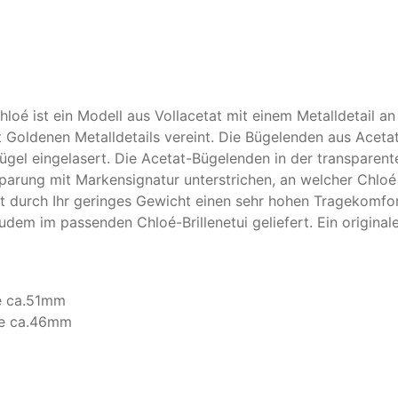
hlo
é
ist ein Modell aus Vollacetat mit einem Metalldetail 
it Goldenen Metalldetails vereint. Die Bügelenden aus Acet
ügel eingelasert. Die Acetat-Bügelenden in der transparente
parung mit Markensignatur unterstrichen, an welcher Chl
t durch Ihr geringes Gewicht einen sehr hohen Tragekomfor
zudem im passenden Chloé-Brillenetui geliefert. Ein origina
he ca.51mm
öhe ca.46mm