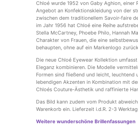
Chlo
é wurde 1952 von Gaby Aghion, einer 
Angebot an Konfektionskleidung von der str
zwischen dem traditionellem Savoir-faire d
im Jahr 1956 hat Chlo
é eine Reihe aufstreb
Stella McCartney, Phoebe Philo, Hannah Ma
Charakter von Frauen, die eine selbstbewuss
behaupten, ohne auf ein Markenlogo zurück
Die neue Chloé Eyewear Kollektion umfasst 
Eleganz kombinieren. Die Modelle vermitte
Formen sind fließend und leicht, leuchtend
lebendigen Akzenten in Kombination mit den 
Chloés Couture-Ästhetik und raffinierte H
Das Bild kann zudem vom Produkt abweichen
Warenkorb ein. Lieferzeit i.d.R. 2-3 Werktag
Weitere wunderschöne Brillenfassungen