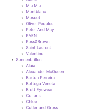
Miu Miu
Montblanc
Moscot
Oliver Peoples
Peter And May
RAEN
Ross&Brown
Saint Laurent
Valentino
Sonnenbrillen
Alaïa
Alexander McQueen
Barton Perreira
Bottega Veneta
Brett Eyewear
Colibris
Chloé
Cutler and Gross