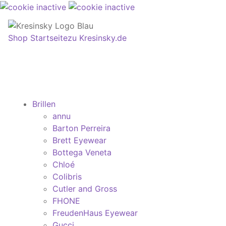
Shop Startseite
zu Kresinsky.de
Brillen
annu
Barton Perreira
Brett Eyewear
Bottega Veneta
Chloé
Colibris
Cutler and Gross
FHONE
FreudenHaus Eyewear
Gucci