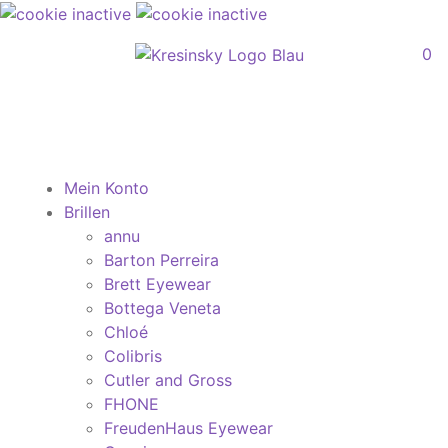
0
Mein Konto
Brillen
annu
Barton Perreira
Brett Eyewear
Bottega Veneta
Chloé
Colibris
Cutler and Gross
FHONE
FreudenHaus Eyewear