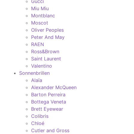
Gucci
Miu Miu
Montblanc
Moscot
Oliver Peoples
Peter And May
RAEN
Ross&Brown
Saint Laurent
Valentino
Sonnenbrillen
Alaïa
Alexander McQueen
Barton Perreira
Bottega Veneta
Brett Eyewear
Colibris
Chloé
Cutler and Gross