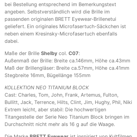
bei Bestellung entsprechend im Bemerkungstext
angeben. Selbstverständlich wird die Brille im
passenden originalen BRETT Eyewear-Brillenetui
geliefert. Ein originales Microfasertuch-Säckchen ist
neben einem Kresinsky-Microfasertuch ebenfalls
dabei.
Maße der Brille
Shelby
col.
C07
:
Außenmaß der Brille: Breite ca.146mm, Höhe ca.43mm
Maß der Brillengläser: Breite ca.57mm, Höhe ca.41mm
Stegbreite 16mm, Bügellänge 155mm
KOLLEKTION NEO TITANIUM BLOCK
Cast: Charles, Tom, John, Frank, Artemus, Fulton,
Bullitt, Jack, Terrence, Hilts, Clint, Jim, Hughy, Phil, Niki
Extrem leicht, aber stabil: Die hochwertigen
Titangestelle der Serie Neo Titanium Block bringen im
Durchschnitt nicht mehr als 16 g auf die Waage.
Die Marke
BRETT Eyewear
ist inspiriert von Kultfilmen