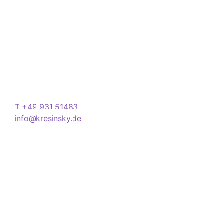
Ihren Alltag noch lebenswerter zu machen.
Store
Domstraße 15
97070 Würzburg
Deutschland
Kontakt
T +49 931 51483
info@kresinsky.de
Öffnungszeiten
Mo-Fr 09:00-18:00 Uhr
Sa 10:00-18:00 Uhr
Wir bitten Sie am besten einen Termin
(Service/Online Termin) zu vereinbaren, um
Wartesituationen zu minimieren bzw. zu
vermeiden.