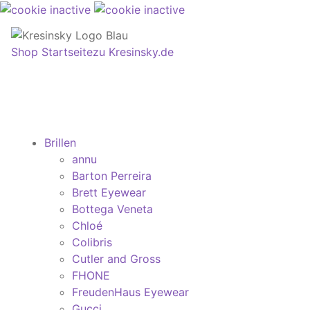
Shop Startseite
zu Kresinsky.de
Brillen
annu
Barton Perreira
Brett Eyewear
Bottega Veneta
Chloé
Colibris
Cutler and Gross
FHONE
FreudenHaus Eyewear
Gucci