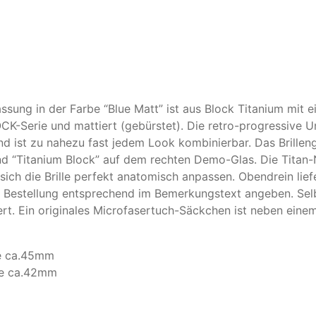
assung in der Farbe “Blue Matt” ist aus Block Titanium mit e
-Serie und mattiert (gebürstet). Die retro-progressive Uni
 ist zu nahezu fast jedem Look kombinierbar. Das Brillenge
nd “Titanium Block” auf dem rechten Demo-Glas. Die Titan
sich die Brille perfekt anatomisch anpassen. Obendrein lief
i Bestellung entsprechend im Bemerkungstext angeben. Selb
ert. Ein originales Microfasertuch-Säckchen ist neben eine
he ca.45mm
öhe ca.42mm