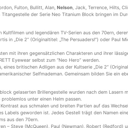
don, Fulton, Bullitt, Alan,
Nelson
, Jack, Terrence, Hilts, Cl
n Titangestelle der Serie Neo Titanium Block bringen im Durc
von Kultfilmen und legendären TV-Serien aus den 70ern, der
 in „Die 2“ (Originaltitel: „The Persuaders!”) oder Paul Mi
sten mit ihren gegensätzlichen Charakteren und ihrer läss
 BRETT Eyewear selbst zum “Neo Hero” werden.
eines britischen Adligen aus der Kultserie „Die 2“ (Original
n amerikanischer Selfmademan. Gemeinsam bilden Sie ein eb
nblock gelaserten Brillengestelle wurden nach dem Lasern 
sie problemlos unter einen Helm passen.
m Kontrast aus schmalen und breiten Partien auf das Wechse
es Labels geworden ist. Jedes Gestell trägt den Namen ein
lms aus den 70ern.
ren – Steve (McQueen), Paul (Newman), Robert (Redford) u