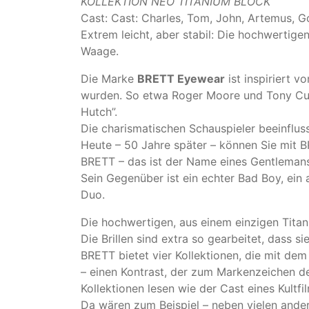
KOLLEKTION NEO TITANIUM BLOCK
Cast: Cast: Charles, Tom, John, Artemus, Gor
Extrem leicht, aber stabil: Die hochwertige
Waage.
Die Marke
BRETT Eyewear
ist inspiriert 
wurden. So etwa Roger Moore und Tony Curtis
Hutch”.
Die charismatischen Schauspieler beeinflus
Heute – 50 Jahre später – können Sie mit
BRETT – das ist der Name eines Gentlemans, 
Sein Gegenüber ist ein echter Bad Boy, ei
Duo.
Die hochwertigen, aus einem einzigen Tita
Die Brillen sind extra so gearbeitet, dass 
BRETT bietet vier Kollektionen, die mit de
– einen Kontrast, der zum Markenzeichen d
Kollektionen lesen wie der Cast eines Kultfi
Da wären zum Beispiel – neben vielen ande