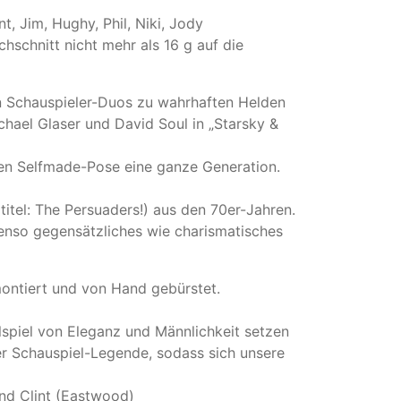
int, Jim, Hughy, Phil, Niki, Jody
hschnitt nicht mehr als 16 g auf die
en Schauspieler-Duos zu wahrhaften Helden
chael Glaser und David Soul in „Starsky &
igen Selfmade-Pose eine ganze Generation.
titel: The Persuaders!) aus den 70er-Jahren.
enso gegensätzliches wie charismatisches
montiert und von Hand gebürstet.
lspiel von Eleganz und Männlichkeit setzen
er Schauspiel-Legende, sodass sich unsere
nd Clint (Eastwood)