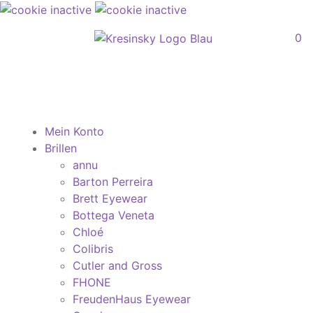
0
Mein Konto
Brillen
annu
Barton Perreira
Brett Eyewear
Bottega Veneta
Chloé
Colibris
Cutler and Gross
FHONE
FreudenHaus Eyewear