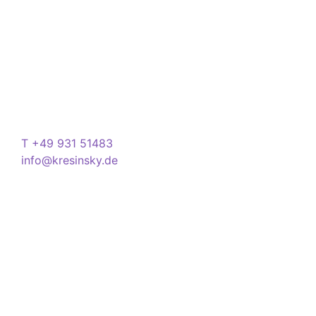
Store
Domstraße 15
97070 Würzburg
Deutschland
Kontakt
T +49 931 51483
info@kresinsky.de
Öffnungszeiten
Mo-Fr 09:00-18:00 Uhr
Sa 10:00-18:00 Uhr
Wir bitten Sie am besten einen Termin
(Service/Online Termin) zu vereinbaren, um
Wartesituationen zu minimieren bzw. zu
vermeiden.