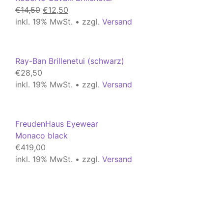
Ursprünglicher
Aktueller
€
14,50
€
12,50
Preis
Preis
inkl. 19% MwSt. • zzgl.
Versand
war:
ist:
€14,50
€12,50.
Ray-Ban Brillenetui (schwarz)
€
28,50
inkl. 19% MwSt. • zzgl.
Versand
FreudenHaus Eyewear
Monaco black
€
419,00
inkl. 19% MwSt. • zzgl.
Versand