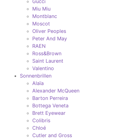
Gucci
Miu Miu
Montblanc
Moscot
Oliver Peoples
Peter And May
RAEN
Ross&Brown
Saint Laurent
Valentino
Sonnenbrillen
Alaïa
Alexander McQueen
Barton Perreira
Bottega Veneta
Brett Eyewear
Colibris
Chloé
Cutler and Gross