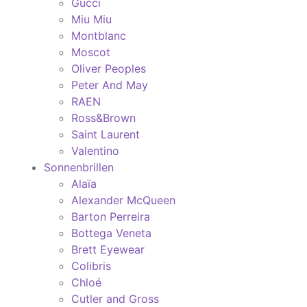
Gucci
Miu Miu
Montblanc
Moscot
Oliver Peoples
Peter And May
RAEN
Ross&Brown
Saint Laurent
Valentino
Sonnenbrillen
Alaïa
Alexander McQueen
Barton Perreira
Bottega Veneta
Brett Eyewear
Colibris
Chloé
Cutler and Gross