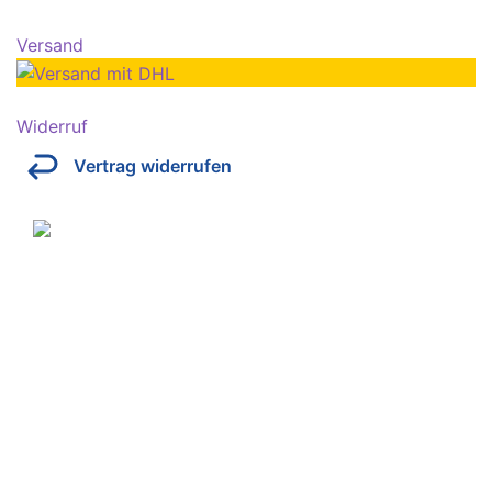
Versand
Widerruf
Vertrag widerrufen
Über Kresinsky
Seit 1832 ist es unser Ziel, mit perfekt angepassten
Brillen, Sonnenbrillen, Kontaktlinsen und Hörgeräten
Ihren Alltag noch lebenswerter zu machen.
Store
Domstraße 15
97070 Würzburg
Deutschland