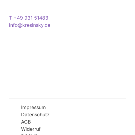
Kontakt
T +49 931 51483
info@kresinsky.de
Öffnungszeiten
Mo-Fr 09:00-18:00 Uhr
Sa 10:00-18:00 Uhr
Wir bitten Sie am besten einen Termin
(Service/Online Termin) zu vereinbaren, um
Wartesituationen zu minimieren bzw. zu
vermeiden.
Impressum
Datenschutz
AGB
Widerruf