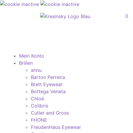
0
Mein Konto
Brillen
annu
Barton Perreira
Brett Eyewear
Bottega Veneta
Chloé
Colibris
Cutler and Gross
FHONE
FreudenHaus Eyewear