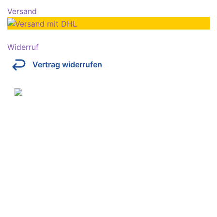
Versand
Widerruf
Vertrag widerrufen
Über Kresinsky
Seit 1832 ist es unser Ziel, mit perfekt angepassten
Brillen, Sonnenbrillen, Kontaktlinsen und Hörgeräten
Ihren Alltag noch lebenswerter zu machen.
Store
Domstraße 15
97070 Würzburg
Deutschland