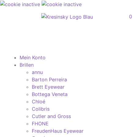
0
Mein Konto
Brillen
annu
Barton Perreira
Brett Eyewear
Bottega Veneta
Chloé
Colibris
Cutler and Gross
FHONE
FreudenHaus Eyewear