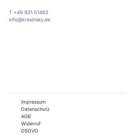
Kontakt
T +49 931 51483
info@kresinsky.de
Öffnungszeiten
Mo-Fr 09:00-18:00 Uhr
Sa 10:00-18:00 Uhr
Wir bitten Sie am besten einen Termin
(Service/Online Termin) zu vereinbaren, um
Wartesituationen zu minimieren bzw. zu
vermeiden.
Impressum
Datenschutz
AGB
Widerruf
DSGVO