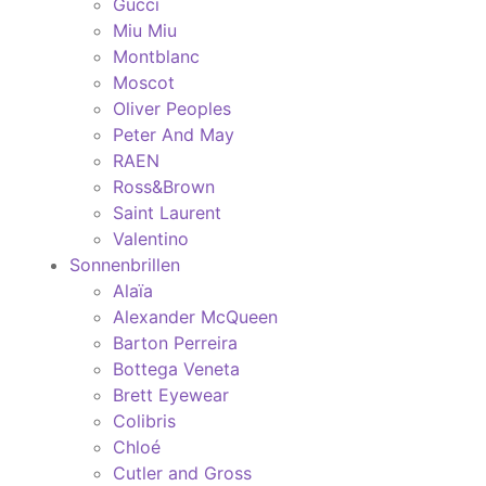
Gucci
Miu Miu
Montblanc
Moscot
Oliver Peoples
Peter And May
RAEN
Ross&Brown
Saint Laurent
Valentino
Sonnenbrillen
Alaïa
Alexander McQueen
Barton Perreira
Bottega Veneta
Brett Eyewear
Colibris
Chloé
Cutler and Gross