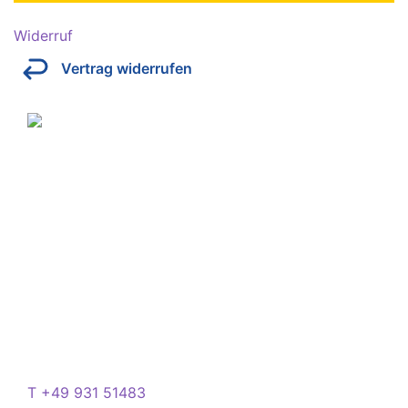
Widerruf
Vertrag widerrufen
Über Kresinsky
Seit 1832 ist es unser Ziel, mit perfekt angepassten
Brillen, Sonnenbrillen, Kontaktlinsen und Hörgeräten
Ihren Alltag noch lebenswerter zu machen.
Store
Domstraße 15
97070 Würzburg
Deutschland
Kontakt
T +49 931 51483