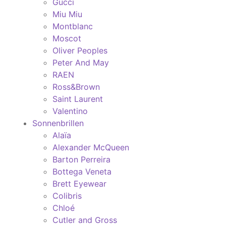
Gucci
Miu Miu
Montblanc
Moscot
Oliver Peoples
Peter And May
RAEN
Ross&Brown
Saint Laurent
Valentino
Sonnenbrillen
Alaïa
Alexander McQueen
Barton Perreira
Bottega Veneta
Brett Eyewear
Colibris
Chloé
Cutler and Gross