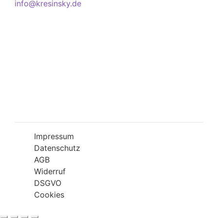
info@kresinsky.de
Öffnungszeiten
Mo-Fr 09:00-18:00 Uhr
Sa 10:00-18:00 Uhr
Wir bitten Sie am besten einen Termin
(Service/Online Termin) zu vereinbaren, um
Wartesituationen zu minimieren bzw. zu
vermeiden.
Impressum
Datenschutz
AGB
Widerruf
DSGVO
Cookies