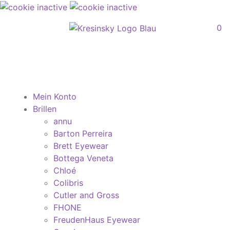
0
Mein Konto
Brillen
annu
Barton Perreira
Brett Eyewear
Bottega Veneta
Chloé
Colibris
Cutler and Gross
FHONE
FreudenHaus Eyewear